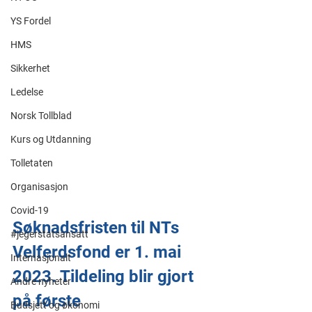
YS Fordel
HMS
Sikkerhet
Ledelse
Norsk Tollblad
Kurs og Utdanning
Tolletaten
Organisasjon
Covid-19
Søknadsfristen til NTs 
#jegerstatsansatt
Velferdsfond er 1. mai 
Internasjonalt
2023. Tildeling blir gjort 
Andre nyheter
på første 
Budsjett og økonomi