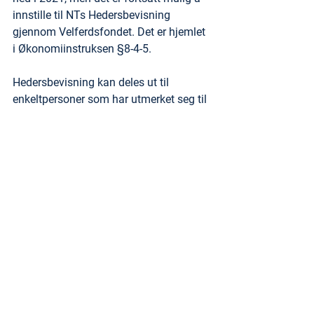
innstille til NTs Hedersbevisning 
gjennom Velferdsfondet. Det er hjemlet 
i Økonomiinstruksen §8-4-5.
Hedersbevisning kan deles ut til 
enkeltpersoner som har utmerket seg til 
gavn for Norsk Tollerforbund og/eller 
Tolletaten.
Forslag til slik innstilling må sendes 
Forbundsstyret via 
post@norsktollerforbund.no
fortløpende. Eventuell innkomne 
forslag vil bli behandlet samlet på det 
siste forbundsstyremøte hvert år. 
Forslag må inneholde:
Kandidatens navn og tilknytning til 
NT