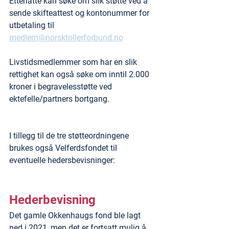
Etterlatte kan søke om slik støtte ved å 
sende skifteattest og kontonummer for 
utbetaling til 
medlem@norsktollerforbund.no
Livstidsmedlemmer som har en slik 
rettighet kan også søke om inntil 2.000 
kroner i begravelesstøtte ved 
ektefelle/partners bortgang.
I tillegg til de tre støtteordningene 
brukes også Velferdsfondet til 
eventuelle hedersbevisninger:
Hederbevisning
Det gamle Okkenhaugs fond ble lagt 
ned i 2021, men det er fortsatt mulig å 