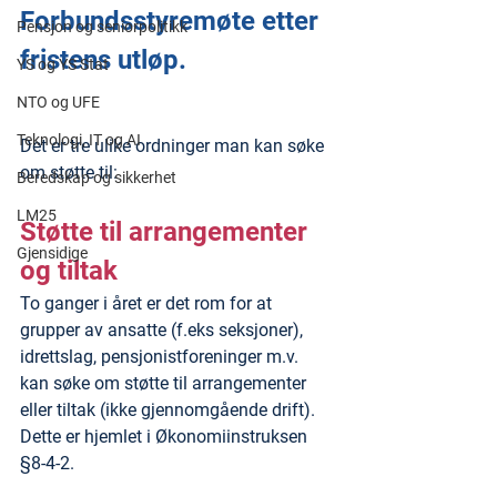
Forbundsstyremøte etter 
Pensjon og seniorpolitikk
fristens utløp.
YS og YS Stat
NTO og UFE
Teknologi, IT og AI
Det er tre ulike ordninger man kan søke 
om støtte til:
Beredskap og sikkerhet
LM25
Støtte til arrangementer 
Gjensidige
og tiltak
To ganger i året er det rom for at 
grupper av ansatte (f.eks seksjoner), 
idrettslag, pensjonistforeninger m.v. 
kan søke om støtte til arrangementer 
eller tiltak (ikke gjennomgående drift).
Dette er hjemlet i Økonomiinstruksen 
§8-4-2.