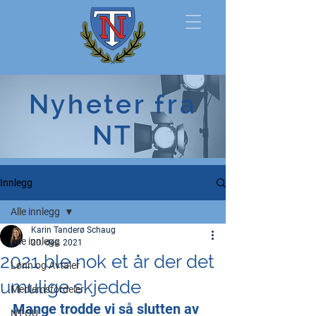
Norsk
Nyheter fra
Tollerforbund
NT
Innlegg
Alle innlegg
Karin Tanderø Schaug
Alle innlegg
20. des. 2021
2021 ble nok et år der det
Lønn og Avtaler
umulige skjedde
Medlemsfordeler
Mange trodde vi så slutten av 
NT-OU