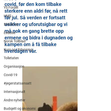
covid, før den kom tilbake 
YS Fordel
sterkere enn aldri før, nå rett 
HMS
før jul. Så verden er fortsatt 
usikker og uforutsigbar og vi 
Sikkerhet
må nok en gang brette opp 
Ledelse
ermene og bidra i dugnaden og 
Norsk Tollblad
kampen om å få tilbake 
Kurs og Utdanning
hverdagen vår. 
Tolletaten
Organisasjon
Covid-19
#jegerstatsansatt
Internasjonalt
Andre nyheter
Budsjett og økonomi