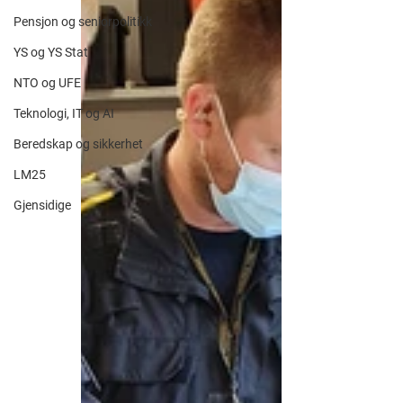
Pensjon og seniorpolitikk
YS og YS Stat
NTO og UFE
Teknologi, IT og AI
Beredskap og sikkerhet
LM25
Gjensidige