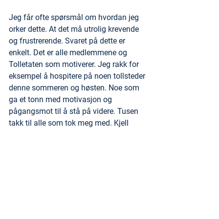
Jeg får ofte spørsmål om hvordan jeg 
orker dette. At det må utrolig krevende 
og frustrerende. Svaret på dette er 
enkelt. Det er alle medlemmene og 
Tolletaten som motiverer. Jeg rakk for 
eksempel å hospitere på noen tollsteder 
denne sommeren og høsten. Noe som 
ga et tonn med motivasjon og 
pågangsmot til å stå på videre. Tusen 
takk til alle som tok meg med. Kjell 
Arne og Lillian i Kristiansand, Morten, 
laget til Ola på Svinesund, Siri og 
Martine. Runar og Sondre på 
Gardermoen, Changiz og Elisabeth, Ida, 
Hanne, Ståle, Lars og Heidi  for å nevne 
noen. Det var utrolig lærerikt på alle 
måter og jeg rakk til og med å føle meg 
som en del av laget flere steder, noe 