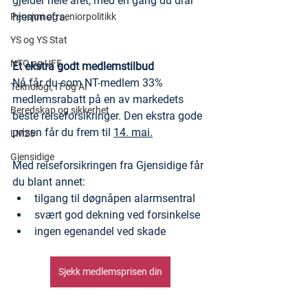
gjelder hele året, med én gang du drar 
hjemmefra.
Pensjon og seniorpolitikk
YS og YS Stat
NTO og UFE
Et ekstra godt medlemstilbud
Nå får du som NT-medlem 33% 
Teknologi, IT og AI
medlemsrabatt på en av markedets 
Beredskap og sikkerhet
beste reiseforsikringer. Den ekstra gode 
prisen får du frem til 
14. mai.
LM25
Gjensidige
Med reiseforsikringen fra Gjensidige får 
du blant annet:
tilgang til døgnåpen alarmsentral
svært god dekning ved forsinkelse
ingen egenandel ved skade
Sjekk medlemsprisen din