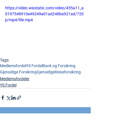
https://video.wixstatic.com/video/455a11_a
0197548910e49249a01ad248ba921ad/720
p/mp4/file.mp4
Tags:
Medlemsfordel
YS Fordel
Bank og Forsikring
Gjensidige Forsikring
Gjensidige
Reiseforsikring
Medlemsfordeler
YS Fordel