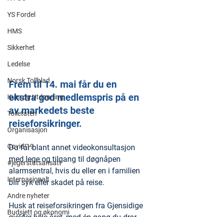
YS Fordel
HMS
Sikkerhet
Ledelse
Norsk Tollblad
Frem til 14. mai får du en 
ekstra god medlemspris på en 
Kurs og Utdanning
av markedets beste 
Tolletaten
reiseforsikringer.
Organisasjon
Covid-19
Du får blant annet videokonsultasjon 
med lege og tilgang til døgnåpen 
#jegerstatsansatt
alarmsentral, hvis du eller en i familien 
Internasjonalt
blir syk eller skadet på reise.
Andre nyheter
Husk at reiseforsikringen fra Gjensidige 
Budsjett og økonomi