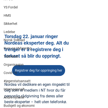
YS Fordel
HMS
Sikkerhet
Ledelse
Torsdag 22. januar ringer 
Norsk Tollblad
Nordeas eksperter deg. Alt du 
Kurs og Utdanning
trenger er å registrere deg i 
forkant så blir du oppringt.
Tolletaten
Organisasjon
Registrer deg for oppringing her
Covid-19
#jegerstatsansatt
Nordea vil dedikere en egen ringeøkt til 
Internasjonalt
deg som er medlem i NT hvor du får 
personlig rådgivning fra deres aller 
Andre nyheter
beste eksperter – helt uten telefonkø.
Budsjett og økonomi