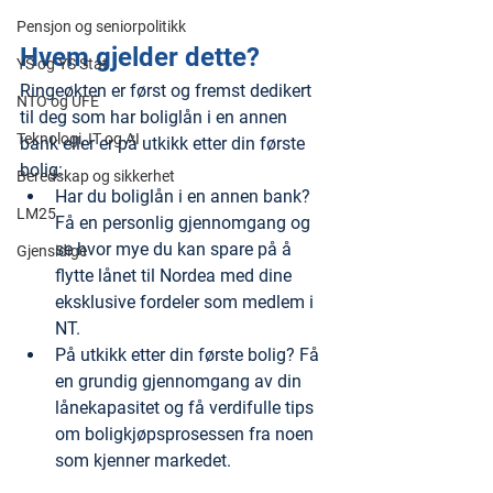
Pensjon og seniorpolitikk
Hvem gjelder dette?
YS og YS Stat
Ringeøkten er først og fremst dedikert 
NTO og UFE
til deg som har boliglån i en annen 
Teknologi, IT og AI
bank eller er på utkikk etter din første 
bolig:
Beredskap og sikkerhet
Har du boliglån i en annen bank? 
LM25
Få en personlig gjennomgang og 
se hvor mye du kan spare på å 
Gjensidige
flytte lånet til Nordea med dine 
eksklusive fordeler som medlem i 
NT.
På utkikk etter din første bolig? Få 
en grundig gjennomgang av din 
lånekapasitet og få verdifulle tips 
om boligkjøpsprosessen fra noen 
som kjenner markedet.