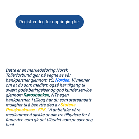
Registrer deg for oppringing her
Dette er en markedsføring Norsk 
Tollerforbund gjør på vegne av vår 
bankpartner gjennom YS, 
Nordea
. Vi minner 
om at du som medlem også har tilgang til 
svært gode betingelser og god kunderservice 
gjennom 
Rørosbanken
, NTs egen 
bankpartner. I tillegg har du som statsansatt 
mulighet til å benytte deg av 
Statens 
Pensjonskasse - SPK
. Vi anbefaler våre 
medlemmer å sjekke ut alle tre tilbydere for å 
finne den som gir det tilbudet som passer deg 
best.
Tags:
Medlemsfordel
YS Fordel
Bank og Forsikring
Nordea