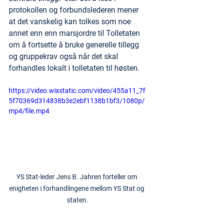
protokollen og forbundslederen mener 
at det vanskelig kan tolkes som noe 
annet enn enn marsjordre til Tolletaten 
om å fortsette å bruke generelle tillegg 
og gruppekrav også når det skal 
forhandles lokalt i tolletaten til høsten.
https://video.wixstatic.com/video/455a11_7f
5f70369d314838b3e2ebf1138b1bf3/1080p/
mp4/file.mp4
YS Stat-leder Jens B. Jahren forteller om 
enigheten i forhandlingene mellom YS Stat og 
staten.