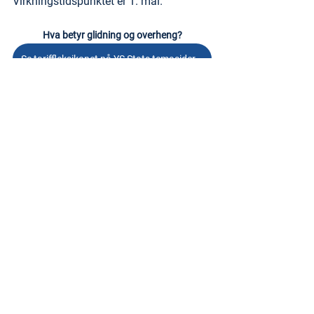
Virkningstidspunktet er 1. mai.
Hva betyr glidning og overheng?
Se tariffleksikonet på YS Stats temasider om lønn
25 prosent av potten/tarifftillegget 
(1,05%) gis som et sentralt tillegg, mens 
de resterende 3/4 skal forhandles lokalt 
i virksomheten.
De lokale parter har stor frihet i å avtale 
enten generelle eller individuelle tillegg, 
eller en kombinasjon av dette.
Potten til lokale forhandlinger vil være 
2,7% målt fra første mai, og fristen for å 
være ferdig forhandlet er 31. oktober. 
Etterbetaling vil også her bli gitt fra 1. 