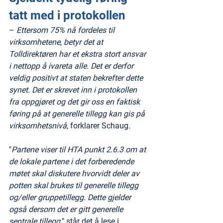
tatt med i protokollen
– 
Ettersom 75% nå fordeles til 
virksomhetene, betyr det at 
Tolldirektøren har et ekstra stort ansvar 
i nettopp å ivareta alle. Det er derfor 
veldig positivt at staten bekrefter dette 
synet. Det er skrevet inn i protokollen 
fra oppgjøret og det gir oss en faktisk 
føring på at generelle tillegg kan gis på 
virksomhetsnivå
, forklarer Schaug.
"
Partene viser til HTA punkt 2.6.3 om at 
de lokale partene i det forberedende 
møtet skal diskutere hvorvidt deler av 
potten skal brukes til generelle tillegg 
og/eller gruppetillegg. Dette gjelder 
også dersom det er gitt generelle 
sentrale tillegg
." står det å lese i 