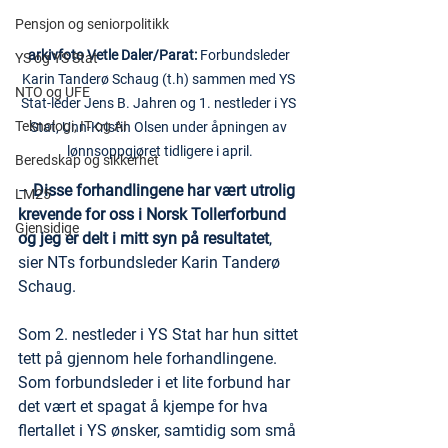
Pensjon og seniorpolitikk
arkivfoto Vetle Daler/Parat: 
Forbundsleder 
YS og YS Stat
Karin Tanderø Schaug (t.h) sammen med YS 
NTO og UFE
Stat-leder Jens B. Jahren og 1. nestleder i YS 
Teknologi, IT og AI
Stat, Unn-Kristin Olsen under åpningen av 
lønnsoppgjøret tidligere i april.
Beredskap og sikkerhet
– 
Disse forhandlingene har vært utrolig 
LM25
krevende for oss i Norsk Tollerforbund 
Gjensidige
og jeg er delt i mitt syn på resultatet
, 
sier NTs forbundsleder Karin Tanderø 
Schaug.
Som 2. nestleder i YS Stat har hun sittet 
tett på gjennom hele forhandlingene. 
Som forbundsleder i et lite forbund har 
det vært et spagat å kjempe for hva 
flertallet i YS ønsker, samtidig som små 