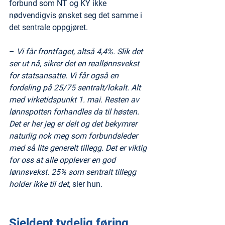
forbund som NT og KY ikke 
nødvendigvis ønsket seg det samme i 
det sentrale oppgjøret.
– 
Vi får frontfaget, altså 4,4%. Slik det 
ser ut nå, sikrer det en reallønnsvekst 
for statsansatte. Vi får også en 
fordeling på 25/75 sentralt/lokalt. Alt 
med virketidspunkt 1. mai. Resten av 
lønnspotten forhandles da til høsten. 
Det er her jeg er delt og det bekymrer 
naturlig nok meg som forbundsleder 
med så lite generelt tillegg. Det er viktig 
for oss at alle opplever en god 
lønnsvekst. 25% som sentralt tillegg 
holder ikke til det
, sier hun.
Sjeldent tydelig føring 