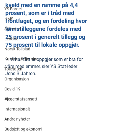
kveld med en ramme på 4,4 
YS Fordel
prosent, som er i tråd med 
HMS
frontfaget, og en fordeling hvor 
lønnstilleggene fordeles med 
Sikkerhet
25 prosent i generelt tillegg og 
Ledelse
75 prosent til lokale oppgjør.
Norsk Tollblad
Kurs og Utdanning
– Vi har fått et oppgjør som er bra for 
våre medlemmer, sier YS Stat-leder 
Tolletaten
Jens B Jahren. 
Organisasjon
Covid-19
#jegerstatsansatt
Internasjonalt
Andre nyheter
Budsjett og økonomi