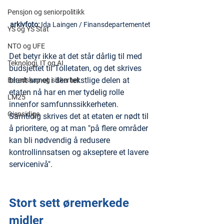
Pensjon og seniorpolitikk
arkivfoto: 
Ida Laingen / Finansdepartementet
YS og YS Stat
NTO og UFE
Det betyr ikke at det står dårlig til med 
Teknologi, IT og AI
budsjettet til Tolletaten, og det skrives 
blant annet i den tekstlige delen at 
Beredskap og sikkerhet
etaten nå har en mer tydelig rolle 
LM25
innenfor samfunnssikkerheten. 
Gjensidige
Samtidig skrives det at etaten er nødt til 
å prioritere, og at man "på flere områder 
kan bli nødvendig å redusere 
kontrollinnsatsen og akseptere et lavere 
servicenivå".
Stort sett øremerkede 
midler