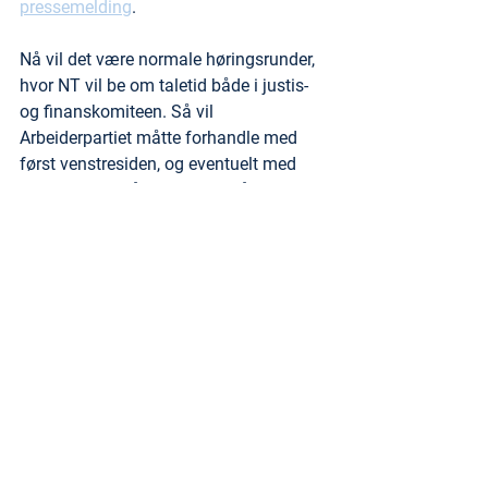
pressemelding
.
Nå vil det være normale høringsrunder, 
hvor NT vil be om taletid både i justis- 
og finanskomiteen. Så vil 
Arbeiderpartiet måtte forhandle med 
først venstresiden, og eventuelt med 
andre partier på Stortinget. Så det er 
håp om at det i disse 
budsjettforhandlingene kommer en noe 
større satsing på etaten vår. - Utspill fra 
både Sp og Høyre den siste tiden viser i 
alle fall at de ikke har glemt det de har 
sagt om ønsket videre satsing på 
Tolletaten.
Relevante lenker:
Statsbudsjettet Prop S (gul bok)