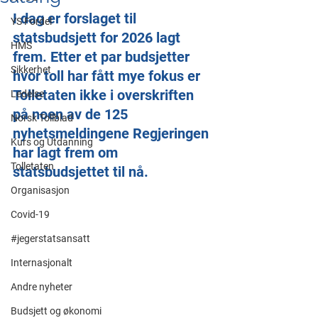
I dag er forslaget til 
YS Fordel
statsbudsjett for 2026 lagt 
HMS
frem. Etter et par budsjetter 
Sikkerhet
hvor toll har fått mye fokus er 
Tolletaten ikke i overskriften 
Ledelse
på noen av de 125 
Norsk Tollblad
nyhetsmeldingene Regjeringen 
Kurs og Utdanning
har lagt frem om 
Tolletaten
statsbudsjettet til nå.
Organisasjon
Covid-19
#jegerstatsansatt
Internasjonalt
Andre nyheter
Budsjett og økonomi