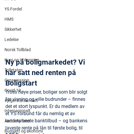
YS Fordel
HMS
Sikkerhet
Ledelse
Norsk Tollblad
Kurs og Utdanning
Ny på boligmarkedet? Vi 
Tolletaten
har satt ned renten på 
Organisasjon
Boligstart
Covid-19
Tross høye priser, boliger som blir solgt 
før visning og ville budrunder – finnes 
#jegerstatsansatt
det et stort lyspunkt. Er du medlem av 
Internasjonalt
et YS-forbund får du nemlig et av 
landets beste banktilbud – og bankens 
Andre nyheter
laveste rente på lån til første bolig, til 
Budsjett og økonomi