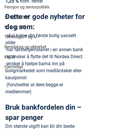
1,25 % 
nom. rente! 
Pensjon og seniorpolitikk
Dette er gode nyheter for 
YS og YS Stat
deg som:
NTO og UFE
·skal kjøpe din første bolig uansett 
Teknologi, IT og AI
alder 
Beredskap og sikkerhet
·har førstehjemslånet i en annen bank 
og ønsker å flytte det til Nordea Direct
LM25
·ønsker å hjelpe barna inn på 
Gjensidige
boligmarkedet som medlåntaker eller 
kausjonist 
 (forutsetter at dere begge er 
medlemmer)
Bruk bankfordelen din – 
spar penger
Din største utgift kan bli din beste 