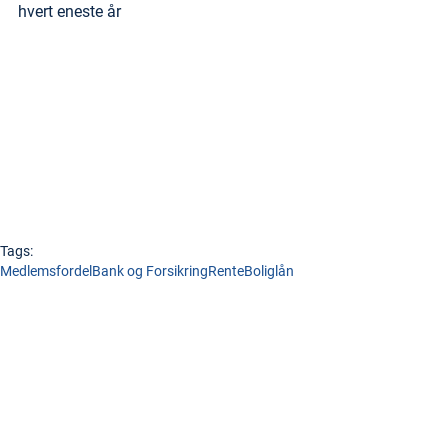
hvert eneste år 
Tags:
Medlemsfordel
Bank og Forsikring
Rente
Boliglån
Nordea Direct
Boligstart
Medlemsfordeler