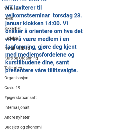
NT inviterer til 
YS Fordel
velkomstseminar  torsdag 23. 
HMS
januar klokken 14:00. Vi 
Sikkerhet
ønsker å orientere om hva det 
vil si å være medlem i en 
Ledelse
fagforening, gjøre deg kjent 
Norsk Tollblad
med medlemsfordelene og 
Kurs og Utdanning
kurstilbudene dine, samt 
Tolletaten
presentere våre tillitsvalgte.
Organisasjon
Covid-19
#jegerstatsansatt
Internasjonalt
Andre nyheter
Budsjett og økonomi