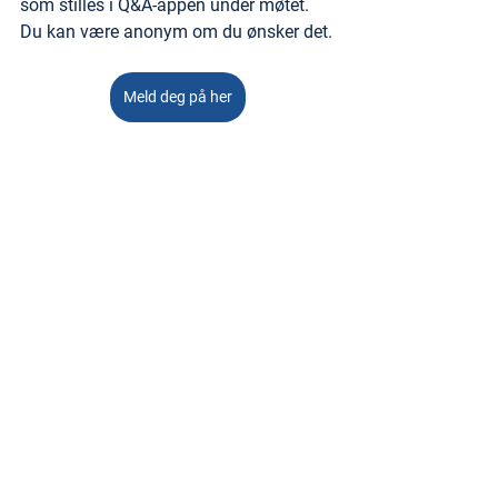
som stilles i Q&A-appen under møtet. 
Du kan være anonym om du ønsker det.
Meld deg på her
Send gjerne inn spørsmål
Har du spørsmål du ønsker vi skal ta 
opp under møtet så sende dem inn her
Send inn spørsmål i forkant her
HUSK DATOEN: 
TORSDAG 23. januar 
klokken 14:00
Tags:
Medlemsfordeler
Velkomstseminar
NT Ung
YS Ung
Nye medlemmer
Organisasjon