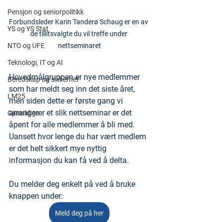
Pensjon og seniorpolitikk
Forbundsleder Karin Tanderø Schaug er en av 
YS og YS Stat
de tillitsvalgte du vil treffe under 
NTO og UFE
nettseminaret
Teknologi, IT og AI
Hovedmålgruppen er nye medlemmer 
Beredskap og sikkerhet
som har meldt seg inn det siste året, 
LM25
men siden dette er første gang vi 
arrangerer et slik nettseminar er det 
Gjensidige
åpent for alle medlemmer å bli med. 
Uansett hvor lenge du har vært medlem 
er det helt sikkert mye nyttig 
informasjon du kan få ved å delta.
Du melder deg enkelt på ved å bruke 
knappen under:
Meld deg på her