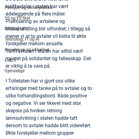
tariffavtaler i staten har vært 
Pensjon og seniorpolitikk
ødeleggende på flere måter. 
YS og YS Stat
Praktisering av avtalene og 
likebehandling blir utfordret, i tillegg så 
NTO og UFE
mener vi at to avtaler vil bidra til økte 
Teknologi, IT og AI
forskjeller mellom ansatte. 
Beredskap og sikkerhet
Tariffavtalen i staten har alltid vært 
myntet på solidaritet og fellesskap. Det 
LM25
er viktig å ta vare på.
Gjensidige
I Tolletaten har vi gjort oss ulike 
erfaringer med tanke på to avtaler og to 
ulike forhandlingsbord. Både positive 
og negative. Vi ser likevel med stor 
skepsis på hvilken retning 
lønnsutvikling i staten hadde tatt 
dersom to avtaler hadde blitt videreført. 
Økte forskjeller mellom grupper 