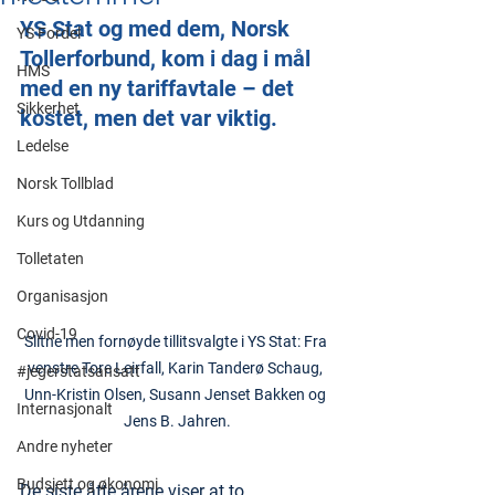
YS Stat og med dem, Norsk 
YS Fordel
Tollerforbund, kom i dag i mål 
HMS
med en ny tariffavtale – det 
Sikkerhet
kostet, men det var viktig.
Ledelse
Norsk Tollblad
Kurs og Utdanning
Tolletaten
Organisasjon
Covid-19
Slitne men fornøyde tillitsvalgte i YS Stat: Fra 
venstre Tore Leirfall, Karin Tanderø Schaug, 
#jegerstatsansatt
Unn-Kristin Olsen, Susann Jenset Bakken og 
Internasjonalt
Jens B. Jahren.
Andre nyheter
Budsjett og økonomi
De siste åtte årene viser at to 