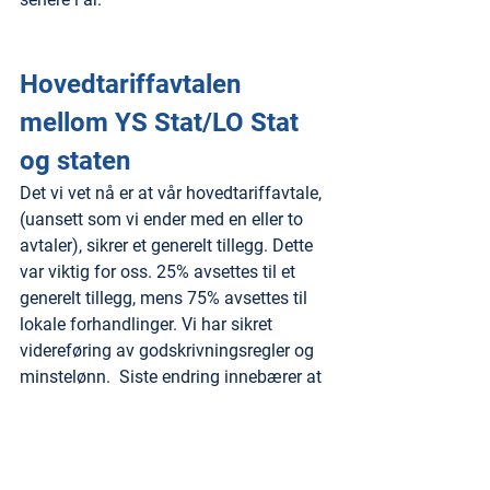
Hovedtariffavtalen 
mellom YS Stat/LO Stat 
og staten
Det vi vet nå er at vår hovedtariffavtale, 
(uansett som vi ender med en eller to 
avtaler), sikrer et generelt tillegg. Dette 
var viktig for oss. 25% avsettes til et 
generelt tillegg, mens 75% avsettes til 
lokale forhandlinger. Vi har sikret 
videreføring av godskrivningsregler og 
minstelønn.  Siste endring innebærer at 
lønnstrinn fjernes på lik linje med 
avtalen til Akademikerne/Unio.
Rammen endte på 5,2%, der overheng 