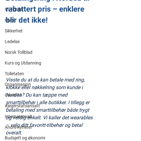
rabattert pris – enklere 
YS Fordel
blir det ikke!
HMS
Sikkerhet
Ledelse
Norsk Tollblad
Kurs og Utdanning
Tolletaten
Visste du at du kan betale med ring, 
Organisasjon
klokke eller nøkkelring som kunde i 
Nordea? Du kan tæppe med 
Covid-19
smarttilbehør i alle butikker. I tillegg er 
#jegerstatsansatt
betaling med smarttilbehør både trygt 
Internasjonalt
og veldig enkelt. Vi kaller det wearables 
– velg ditt favoritt-tilbehør og betal 
Andre nyheter
overalt.
Budsjett og økonomi