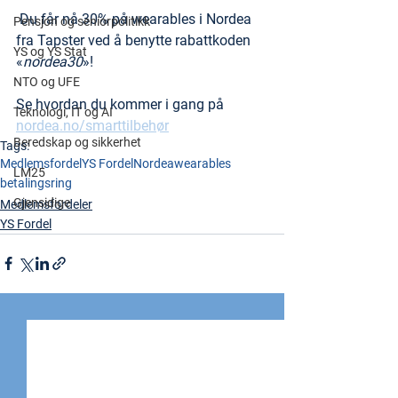
 Du får nå 30% på wearables i Nordea 
Pensjon og seniorpolitikk
fra Tapster ved å benytte rabattkoden 
YS og YS Stat
«
nordea30
»!
NTO og UFE
Se hvordan du kommer i gang på 
Teknologi, IT og AI
nordea.no/smarttilbehør
Beredskap og sikkerhet
Tags:
Medlemsfordel
YS Fordel
Nordea
wearables
LM25
betalingsring
Gjensidige
Medlemsfordeler
YS Fordel