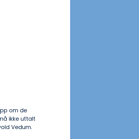
 opp om de 
å ikke uttalt 
svold Vedum.