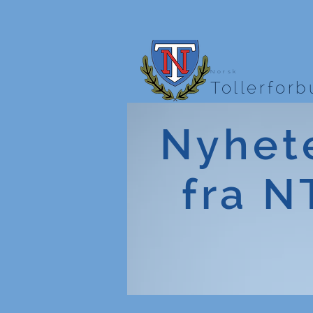
Norsk
Tollerfor
Nyhet
fra N