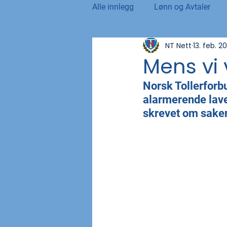
Alle innlegg
Lønn og Avtaler
NT Nett
13. feb. 2
Norsk Tollblad
Kurs og Ut
Mens vi
Norsk Tollerforb
Internasjonalt
Andre nyhet
alarmerende lave
skrevet om saken
NTO og UFE
Teknologi, IT 