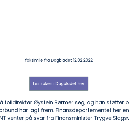
faksimile fra Dagbladet 12.02.2022
Les saken i Dagbladet her
så tolldirektør Øystein Børmer seg, og han støtter
forbund har lagt frem. Finansdepartementet her enn
NT venter på svar fra Finansminister Trygve Slag