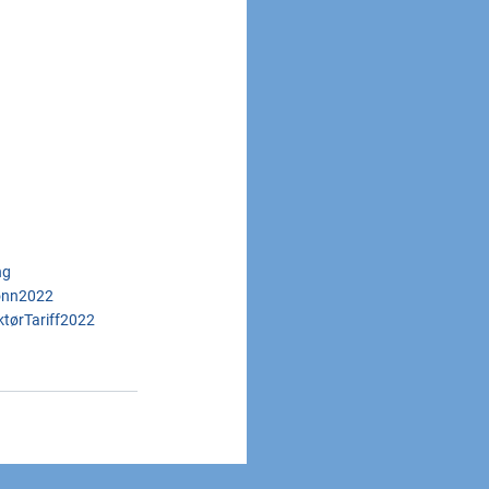
ng
ønn2022
ktør
Tariff2022