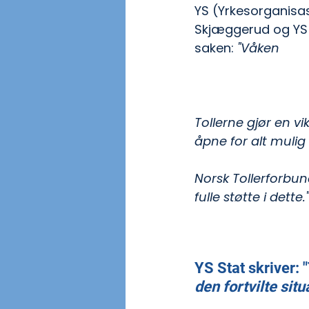
YS (Yrkesorganisa
Skjæggerud og YS S
saken: 
"Våken 
Try
Tolletaten
 har vær
Norsk Tollerforbu
Tollerne gjør en v
åpne for alt mulig 
Norsk Tollerforbu
fulle støtte i dette."
YS Stat skriver: 
den fortvilte si
#Jegerstatsansa