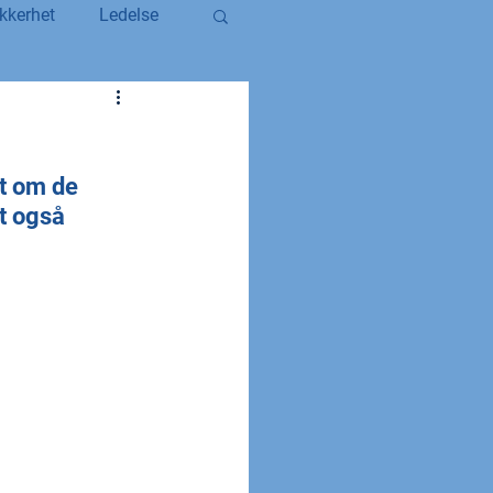
kkerhet
Ledelse
egerstatsansatt
t om de 
YS og YS Stat
t også 