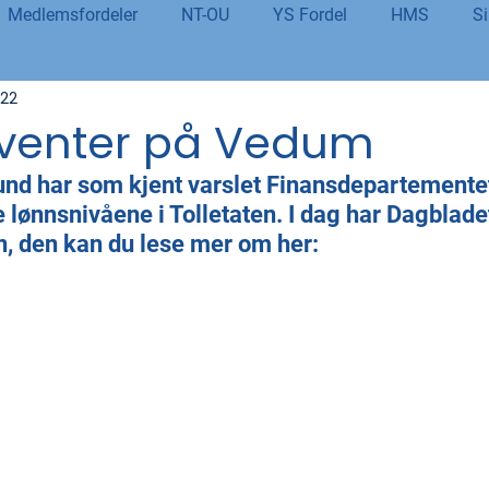
Medlemsfordeler
NT-OU
YS Fordel
HMS
Si
022
danning
Tolletaten
Organisasjon
Covid-19
#j
 venter på Vedum
und har som kjent varslet Finansdepartemente
er
Budsjett og økonomi
Pensjon og seniorpolitikk
 lønnsnivåene i Tolletaten. I dag har Dagblade
, den kan du lese mer om her:
og AI
Beredskap og sikkerhet
LM25
Gjensidige