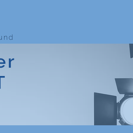
bund
er
T