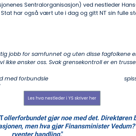
sjonenes Sentralorganisasjon) ved nestleder Hans-
tat har også vært ute i dag og gitt NT sin fulle st
gve Slagsvold Vedum
?
t underfinansiert av 
Finansdepartementet
 i mang
nd
 har like lenge sagt klart fra om konsekvensene.
iktig jobb for samfunnet og uten disse fagfolkene 
vi ikke ønsker oss. Svak grensekontroll er en trussel 
nd med forbundsle
der 
Karin Tanderø Schaug
 i
 spi
Les hva nestleder i YS skriver her
"T
ollerforbundet gjør noe med det. Direktøren b
tuasjonen, men hva gjør Finansminister Vedum?
tt
 fo
rventer handling
."