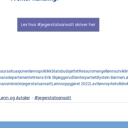
Les hva #jegerstatsansatt skriver her
ssurssituasjonen
lønnspolitikk
Statsbudsjettet
Ressursmangel
lønnsutvikli
nansdepartementet
Hans-Erik Skjæggerud
Senterpartiet
Øystein Børmer
L
inansminister
jegerstatsansatt
Lønnsoppgjøret 2022
Lavtlønnsyrke
tolldire
Lønn og Avtaler
#jegerstatsansatt