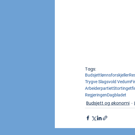
Tags:
Budsjett
lønnsforskjeller
Re
Trygve Slagsvold Vedum
Fi
Arbeiderpartiet
Stortinget
f
Regjeringen
Dagbladet
Budsjett og økonomi