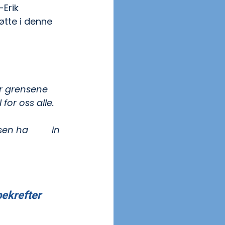
Erik 
øtte i denne 
e år nå. 
er grensene 
for oss alle.
ssen ha
r 
YS
 s
in 
ekrefter 
 