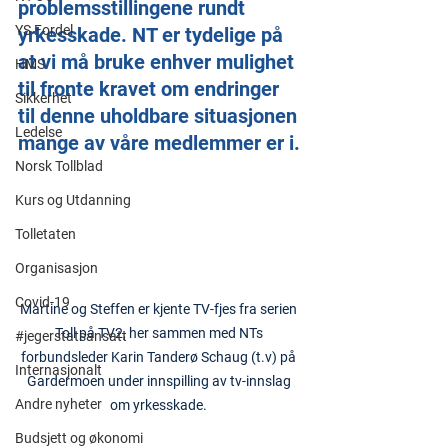
problemsstillingene rundt 
YS Fordel
yrkesskade. NT er tydelige på 
at vi må bruke enhver mulighet 
HMS
til fronte kravet om endringer 
Sikkerhet
til denne uholdbare situasjonen 
Ledelse
mange av våre medlemmer er i.
Norsk Tollblad
Kurs og Utdanning
Tolletaten
Organisasjon
Covid-19
Martine og Steffen er kjente TV-fjes fra serien 
Toll på TV2, her sammen med NTs 
#jegerstatsansatt
forbundsleder Karin Tanderø Schaug (t.v) på 
Internasjonalt
Gardermoen under innspilling av tv-innslag 
Andre nyheter
om yrkesskade. 
Budsjett og økonomi