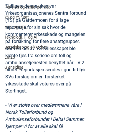
Tidligere denne uken var 
Pensjon og seniorpolitikk
Yrkesorganisasjonenes Sentralforbund 
YS og YS Stat
(YS) på Gardermoen for å lage 
reportasje for sin sak hvor de 
NTO og UFE
kommenterer yrkesskade og mangelen 
Teknologi, IT og AI
på forsikring for flere ansattgrupper. 
Beredskap og sikkerhet
Som en del av YS-fellesskapet ble 
kjente fjes fra seriene om toll og 
LM25
ambulansetjenesten benyttet når TV-2 
Gjensidige
filmet. Reportasjen sendes i god tid før 
SVs forslag om en forsterket 
yrkesskade skal voteres over på 
Stortinget.
- 
Vi er stolte over medlemmene våre i 
Norsk Tollerforbund og 
Ambulanseforbundet i Delta! Sammen 
kjemper vi for at alle skal få 