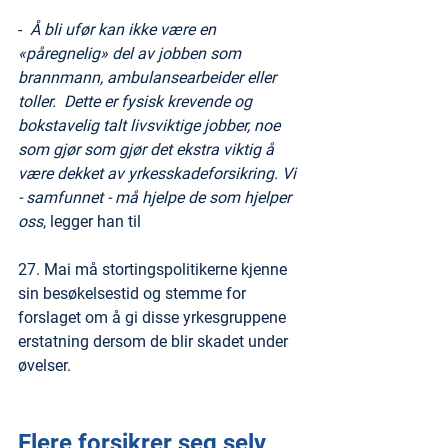
-  
Å bli ufør kan ikke være en 
«påregnelig» del av jobben som 
brannmann, ambulansearbeider eller 
toller.  Dette er fysisk krevende og 
bokstavelig talt livsviktige jobber, noe 
som gjør som gjør det ekstra viktig å 
være dekket av yrkesskadeforsikring. Vi 
- samfunnet - må hjelpe de som hjelper 
oss
, legger han til
27. Mai må stortingspolitikerne kjenne 
sin besøkelsestid og stemme for 
forslaget om å gi disse yrkesgruppene 
erstatning dersom de blir skadet under 
øvelser. 
Flere forsikrer seg selv