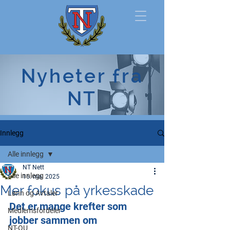
Norsk
Nyheter fra
Tollerforbund
NT
Innlegg
Alle innlegg
NT Nett
Alle innlegg
16. mai 2025
Mer fokus på yrkesskade
Lønn og Avtaler
Det er mange krefter som 
Medlemsfordeler
jobber sammen om 
NT-OU