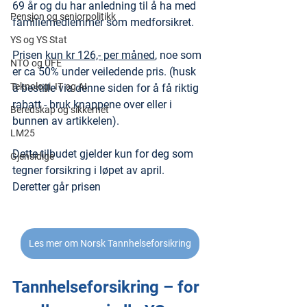
69 år og du har anledning til å ha med 
Pensjon og seniorpolitikk
familiemedlemmer som medforsikret.
YS og YS Stat
Prisen 
kun kr 126,- per måned
, noe som 
NTO og UFE
er ca 50% under veiledende pris. (husk 
Teknologi, IT og AI
å bestille via denne siden for å få riktig 
rabatt - bruk knappene over eller i 
Beredskap og sikkerhet
bunnen av artikkelen).
LM25
Dette tilbudet gjelder kun for deg som 
Gjensidige
tegner forsikring i løpet av april. 
Deretter går prisen
Les mer om Norsk Tannhelseforsikring
Tannhelseforsikring – for 