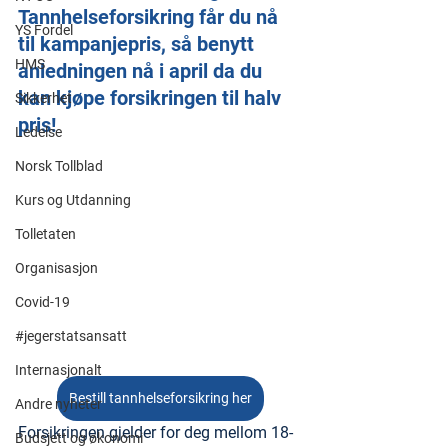
Tannhelseforsikring får du nå 
YS Fordel
til kampanjepris, så benytt 
HMS
anledningen nå i april da du 
kan kjøpe forsikringen til halv 
Sikkerhet
pris!
Ledelse
Norsk Tollblad
Kurs og Utdanning
Tolletaten
Organisasjon
Covid-19
#jegerstatsansatt
Internasjonalt
Bestill tannhelseforsikring her
Andre nyheter
Forsikringen gjelder for deg mellom 18-
Budsjett og økonomi