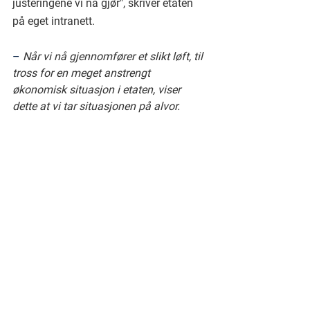
justeringene vi nå gjør", skriver etaten 
på eget intranett.
– 
Når vi nå gjennomfører et slikt løft, til 
tross for en meget anstrengt 
økonomisk situasjon i etaten, viser 
dette at vi tar situasjonen på alvor. 
Tolletaten skal være en attraktiv 
arbeidsplass
.​​​​​​, sier fungerende 
administrasjonsdirektør Maria Elisa M. 
Amundsen.
For disse dette gjelder bør 
lønnsøkningen være gode nyheter og 
gledelig nå før julen. Og selv om alle 
skjevheter ikke er rettet og nye helt 
sikkert har oppstått som følge av disse 
forhandlingene, betyr det ikke at andre 
som nå ikke fikk hevet sin 