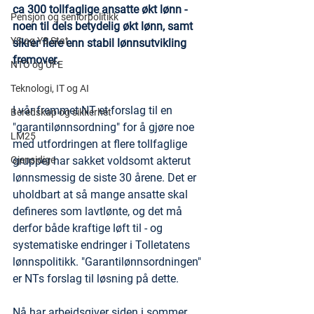
ca 300 tollfaglige ansatte økt lønn - 
Pensjon og seniorpolitikk
noen til dels betydelig økt lønn, samt 
YS og YS Stat
sikrer flere enn stabil lønnsutvikling 
fremover.
NTO og UFE
Teknologi, IT og AI
I vår fremmet NT et forslag til en 
Beredskap og sikkerhet
"garantilønnsordning" for å gjøre noe 
LM25
med utfordringen at flere tollfaglige 
grupper har sakket voldsomt akterut 
Gjensidige
lønnsmessig de siste 30 årene. Det er 
uholdbart at så mange ansatte skal 
defineres som lavtlønte, og det må 
derfor både kraftige løft til - og 
systematiske endringer i Tolletatens 
lønnspolitikk. "Garantilønnsordningen" 
er NTs forslag til løsning på dette.
Nå har arbeidsgiver siden i sommer 