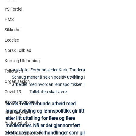
YS Fordel
HMS
Sikkerhet
Ledelse
Norsk Tollblad
Kurs og Utdanning
arkivfoto: Forbundsleder Karin Tanderø 
Tolletaten
Schaug mener å se en positiv utvikling i 
Organisasjon
arbeidet med hvordan lønnspolitikken i 
Tolletaten skal være.
Covid-19
#jegerstatsansatt
Norsk Tollerforbunds arbeid med 
lønnsutvikling og lønnspolitikk gir litt 
Internasjonalt
etter litt uttelling for flere og flere 
Andre nyheter
medlemmer. Nå er det gjennomført 
ekstraordinære forhandlinger som gir 
Budsjett og økonomi