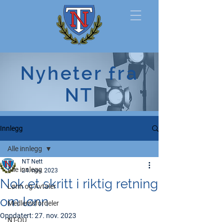
Norsk
Nyheter fra
Tollerforbund
NT
Innlegg
Alle innlegg
NT Nett
Alle innlegg
24. nov. 2023
Nok et skritt i riktig retning
Lønn og Avtaler
om lønn
Medlemsfordeler
Oppdatert:
27. nov. 2023
NT-OU