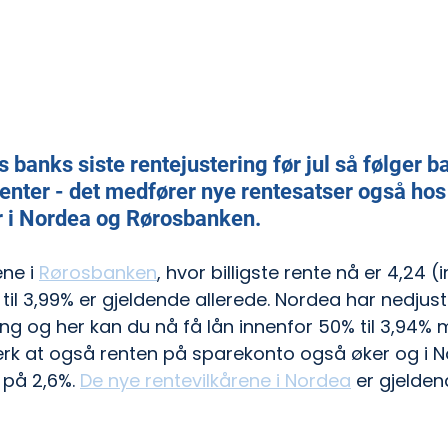
 banks siste rentejustering før jul så følger b
renter - det medfører nye rentesatser også hos
 i Nordea og Rørosbanken.
ne i 
Rørosbanken
, hvor billigste rente nå er 4,24 (
til 3,99% er gjeldende allerede. Nordea har nedjuste
ng og her kan du nå få lån innenfor 50% til 3,94%
 Merk at også renten på sparekonto også øker og i N
 på 2,6%. 
De nye rentevilkårene i Nordea
 er gjeldend