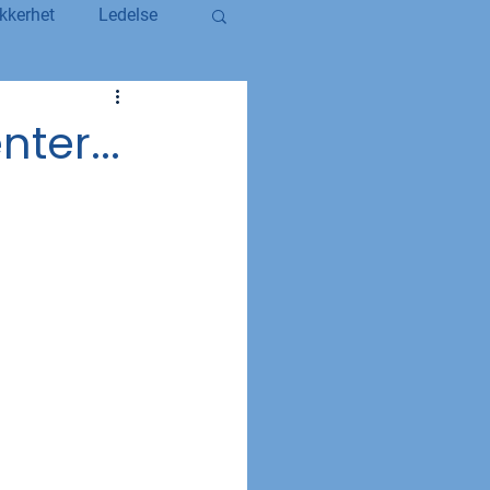
kkerhet
Ledelse
egerstatsansatt
ter...
YS og YS Stat