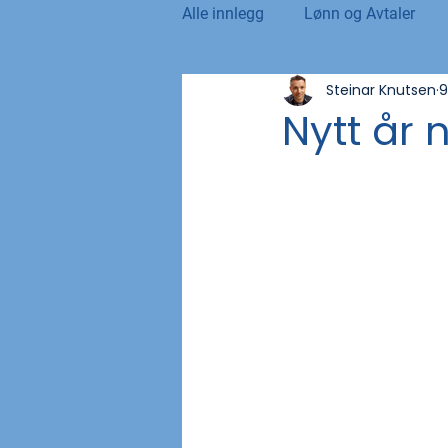
Alle innlegg
Lønn og Avtaler
Steinar Knutsen
9
Norsk Tollblad
Kurs og Ut
Nytt år 
Internasjonalt
Andre nyhet
NTO og UFE
Teknologi, IT 