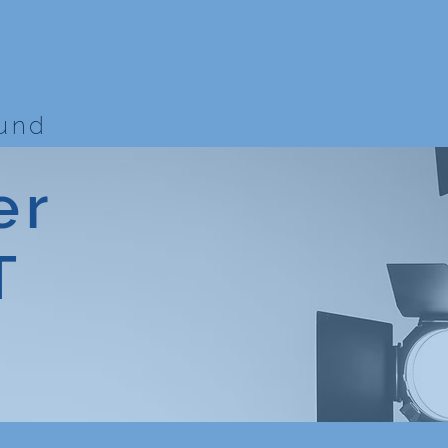
bund
er
T