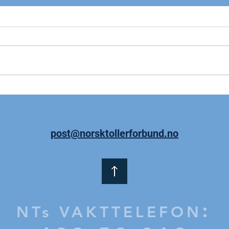
Skattereform må komme
Lyst
arbeidstakerne til gode
land
post@norsktollerforbund.no
:
NTs VAKTTELEFON