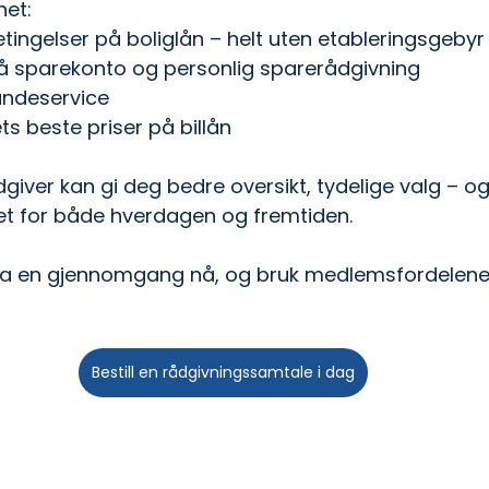
net:
ingelser på boliglån – helt uten etableringsgebyr
å sparekonto og personlig sparerådgivning
kundeservice
s beste priser på billån
giver kan gi deg bedre oversikt, tydelige valg – o
et for både hverdagen og fremtiden.
Ta en gjennomgang nå, og bruk medlemsfordelene 
Bestill en rådgivningssamtale i dag