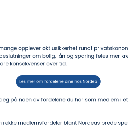
er mange opplever økt usikkerhet rundt privatøkonom
, beslutninger om bolig, lån og sparing føles mer k
ore konsekvenser over tid.
Les mer om fordelene dine hos Nordea
e deg på noen av fordelene du har som medlem i et
 en rekke medlemsfordeler blant Nordeas brede spe