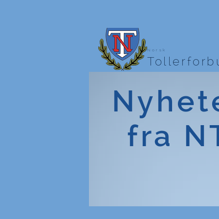
Norsk
Tollerfor
Nyhet
fra N