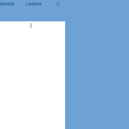
kkerhet
Ledelse
egerstatsansatt
YS og YS Stat