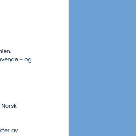
ien. 
revende – og 
 Norsk 
kter av 