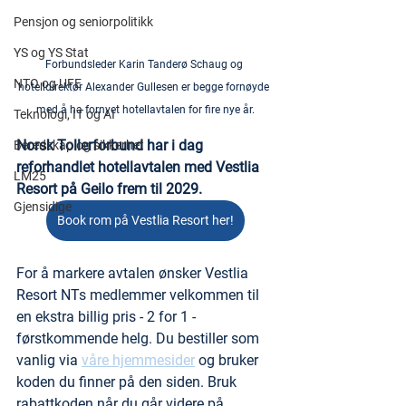
Pensjon og seniorpolitikk
YS og YS Stat
Forbundsleder Karin Tanderø Schaug og 
NTO og UFE
hotelldirektør Alexander Gullesen er begge fornøyde 
med å ha fornyet hotellavtalen for fire nye år.
Teknologi, IT og AI
Norsk Tollerforbund har i dag 
Beredskap og sikkerhet
reforhandlet hotellavtalen med Vestlia 
LM25
Resort på Geilo frem til 2029.
Gjensidige
Book rom på Vestlia Resort her!
For å markere avtalen ønsker Vestlia 
Resort NTs medlemmer velkommen til 
en ekstra billig pris - 2 for 1 - 
førstkommende helg. Du bestiller som 
vanlig via 
våre hjemmesider
 og bruker 
koden du finner på den siden. Bruk 
rabattkoden når du går videre på 