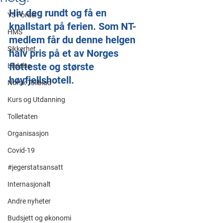
Hiv deg rundt og få en 
YS Fordel
knallstart på ferien. Som NT-
HMS
medlem får du denne helgen 
Sikkerhet
halv pris på et av Norges 
flotteste og største 
Ledelse
høyfjellshotell. 
Norsk Tollblad
Kurs og Utdanning
Tolletaten
Organisasjon
Covid-19
#jegerstatsansatt
Internasjonalt
Andre nyheter
Budsjett og økonomi