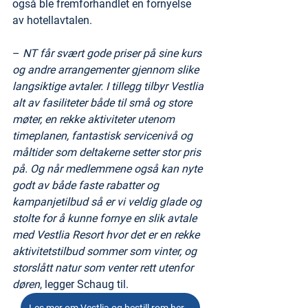
også ble fremforhandlet en fornyelse 
av hotellavtalen.
– 
NT får svært gode priser på sine kurs 
og andre arrangementer gjennom slike 
langsiktige avtaler. I tillegg tilbyr Vestlia 
alt av fasiliteter både til små og store 
møter, en rekke aktiviteter utenom 
timeplanen, fantastisk servicenivå og 
måltider som deltakerne setter stor pris 
på. Og når medlemmene også kan nyte 
godt av både faste rabatter og 
kampanjetilbud så er vi veldig glade og 
stolte for å kunne fornye en slik avtale 
med Vestlia Resort hvor det er en rekke  
aktivitetstilbud sommer som vinter, og 
storslått natur som venter rett utenfor 
døren
, legger Schaug til. 
Les mer om Vestlia og bestill rom her...