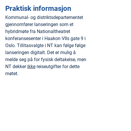
Praktisk informasjon
Kommunal- og distriktsdepartementet 
gjennomfører lanseringen som et 
hybridmøte fra Nationaltheatret 
konferansesenter i Haakon VIIs gate 9 i 
Oslo. Tillitasvalgte i NT kan følge følge 
lanseringen digitalt. Det er mulig å 
melde seg på for fysisk deltakelse, men 
NT dekker 
ikke
 reiseutgifter for dette 
møtet.
Lenke vil bli tilsendt etter påmelding og 
lenke vil også bli lagt ut her.
Pris
Arrangementet er gratis.