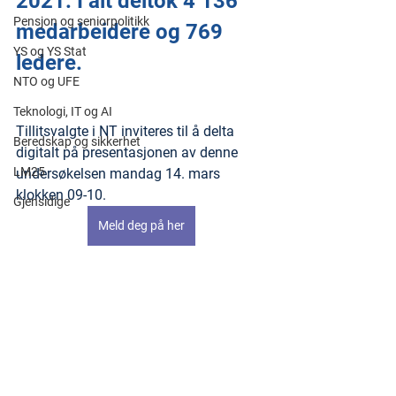
2021. I alt deltok 4 136 
Pensjon og seniorpolitikk
medarbeidere og 769 
YS og YS Stat
ledere.
NTO og UFE
Teknologi, IT og AI
Tillitsvalgte i NT inviteres til å delta 
Beredskap og sikkerhet
digitalt på presentasjonen av denne 
LM25
undersøkelsen mandag 14. mars 
klokken 09-10.
Gjensidige
Meld deg på her