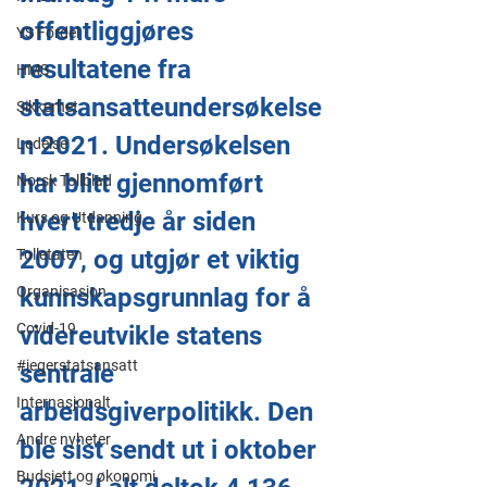
offentliggjøres 
YS Fordel
resultatene fra 
HMS
statsansatteundersøkelse
Sikkerhet
n 2021. Undersøkelsen 
Ledelse
har blitt gjennomført 
Norsk Tollblad
hvert tredje år siden 
Kurs og Utdanning
2007, og utgjør et viktig 
Tolletaten
Organisasjon
kunnskapsgrunnlag for å 
Covid-19
videreutvikle statens 
#jegerstatsansatt
sentrale 
Internasjonalt
arbeidsgiverpolitikk. Den 
Andre nyheter
ble sist sendt ut i oktober 
Budsjett og økonomi