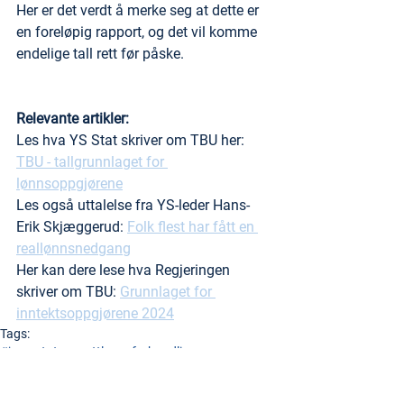
Her er det verdt å merke seg at dette er 
en foreløpig rapport, og det vil komme 
endelige tall rett før påske. 
Relevante artikler:
Les hva YS Stat skriver om TBU her: 
TBU - tallgrunnlaget for 
lønnsoppgjørene
Les også uttalelse fra YS-leder Hans-
Erik Skjæggerud: 
Folk flest har fått en 
reallønnsnedgang
Her kan dere lese hva Regjeringen 
skriver om TBU: 
Grunnlaget for 
inntektsoppgjørene 2024
Tags:
#jegerstatsansatt
lønnsforhandling
hovedtariffoppgjør
tariffoppgjør
lønn2024
Merete Onshus
tariff2024
KPI
TBU