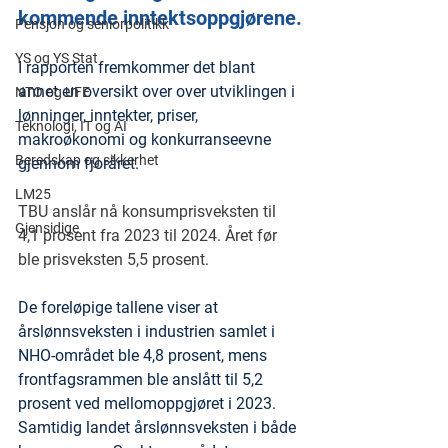
kommende inntektsoppgjørene.
Pensjon og seniorpolitikk
YS og YS Stat
I rapporten fremkommer det blant 
annet en oversikt over over utviklingen i 
NTO og UFE
lønninger, inntekter, priser, 
Teknologi, IT og AI
makroøkonomi og konkurranseevne 
Beredskap og sikkerhet
gjennom fjoråret.
LM25
TBU anslår nå konsumprisveksten til 
Gjensidige
4,1 prosent fra 2023 til 2024. Året før 
ble prisveksten 5,5 prosent.
De foreløpige tallene viser at 
årslønnsveksten i industrien samlet i 
NHO-området ble 4,8 prosent, mens 
frontfagsrammen ble anslått til 5,2 
prosent ved mellomoppgjøret i 2023. 
Samtidig landet årslønnsveksten i både 