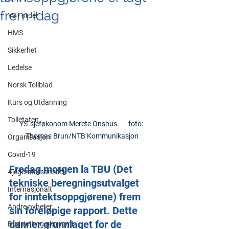
frem idag
YS Fordel
HMS
Sikkerhet
Ledelse
Norsk Tollblad
Kurs og Utdanning
Tolletaten
YS' sjeføkonom Merete Onshus.      foto: 
Thomas Brun/NTB Kommunikasjon
Organisasjon
Covid-19
Fredag morgen la TBU (Det 
#jegerstatsansatt
tekniske beregningsutvalget 
Internasjonalt
for inntektsoppgjørene) frem 
Andre nyheter
sin foreløpige rapport. Dette 
danner grunnlaget for de 
Budsjett og økonomi