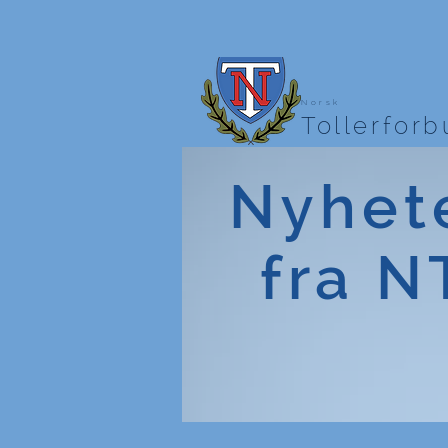
Norsk
Tollerfor
Nyhet
fra N