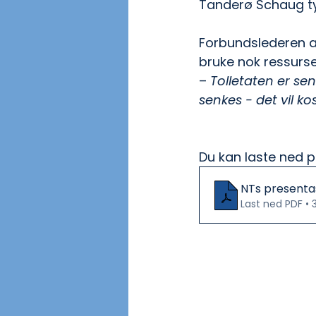
Tanderø Schaug tyd
Forbundslederen a
bruke nok ressurs
– 
Tolletaten er se
senkes - det vil k
Du kan laste ned p
NTs presentas
Last ned PDF • 