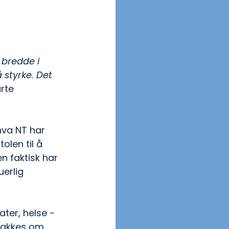
bredde i 
styrke. Det 
rte 
hva NT har 
olen til å 
n faktisk har 
erlig 
ater, helse - 
snakkes om 