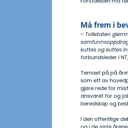
Forståelsen må føl
Må frem i be
– 
Tolletaten glemm
samfunnsoppdraget
kuttes og kuttes in
forbundsleder i NT
Temaet på på årets
som ett av hovedpri
gjøre rede for mis
ansvaret for og jo
beredskap og besk
I den offentlige de
og i de siste årene