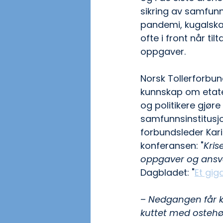
sikring av samfunn
pandemi, kugalskap, 
ofte i front når til
oppgaver. 
Norsk Tollerforbun
kunnskap om etate
og politikere gjøre
samfunnsinstitusj
forbundsleder Kari
konferansen: "
Kris
oppgaver og ansvar
Dagbladet: "
Et giga
– 
Nedgangen får kat
kuttet med ostehøv