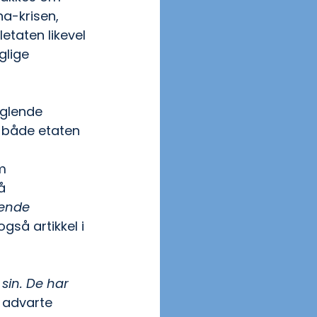
na-krisen, 
letaten likevel 
glige 
nglende 
 både etaten 
m 
å 
kende 
 også artikkel i 
sin. De har 
, advarte 