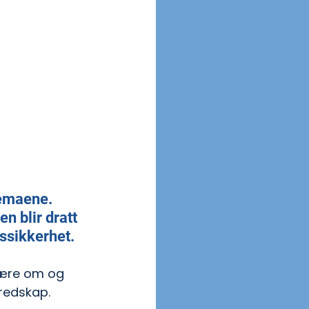
temaene. 
n blir dratt 
ssikkerhet.
 lære om og 
redskap. 