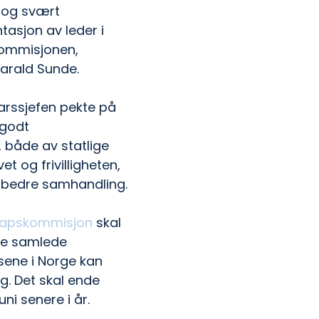
g og svært 
tasjon av leder i 
ommisjonen, 
Harald Sunde.
varssjefen pekte på 
godt 
 både av statlige 
t og frivilligheten, 
 bedre samhandling.
kapskommisjon
 skal 
de samlede 
ene i Norge kan 
g. Det skal ende 
uni senere i år.