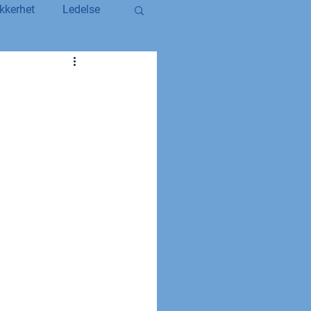
kkerhet
Ledelse
egerstatsansatt
YS og YS Stat