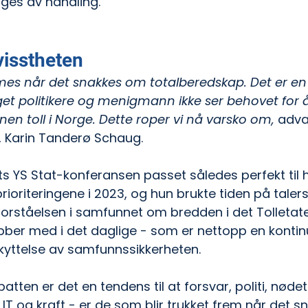
ges av handling.
visstheten
es når det snakkes om totalberedskap. Det er en 
 politikere og menigmann ikke ser behovet for å 
nen toll i Norge. Dette roper vi nå varsko om, 
adva
, Karin Tanderø Schaug.
 YS Stat-konferansen passet således perfekt til 
oriteringene i 2023, og hun brukte tiden på talerst
forståelsen i samfunnet om bredden i det Tolletate
bber med i det daglige - som er nettopp en kontinu
yttelse av samfunnssikkerheten.
batten er det en tendens til at forsvar, politi, nødet
 IT og kraft - er de som blir trukket frem når det 