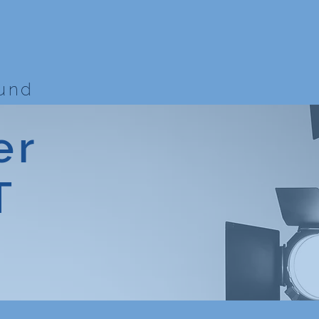
bund
er
T