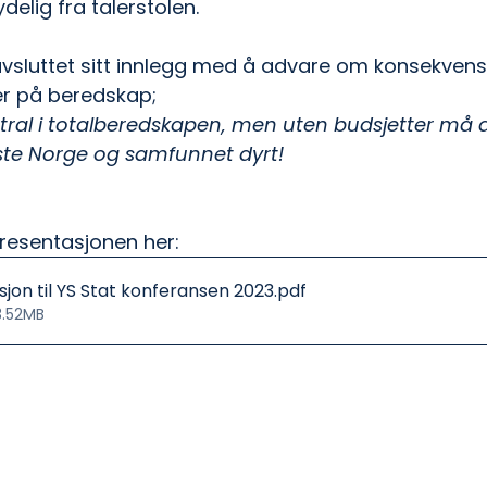
elig fra talerstolen.
vsluttet sitt innlegg med å advare om konsekvense
er på beredskap;
ntral i totalberedskapen, men uten budsjetter må
oste Norge og samfunnet dyrt!
resentasjonen her:
jon til YS Stat konferansen 2023
.pdf
3.52MB