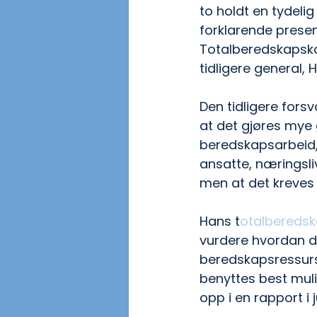
to holdt en tydeli
forklarende presen
Totalberedskapsk
tidligere general, 
Den tidligere fors
at det gjøres mye 
beredskapsarbeid,
ansatte, næringslive
men at det kreves
Hans t
otalbereds
vurdere hvordan 
beredskapsressurs
benyttes best muli
opp i en rapport i j