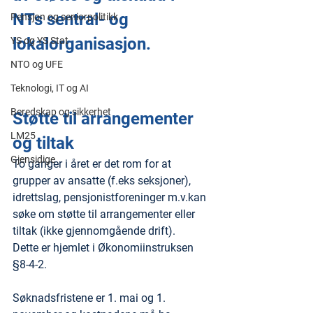
NTs sentral- og 
Pensjon og seniorpolitikk
lokalorganisasjon.
YS og YS Stat
NTO og UFE
Teknologi, IT og AI
Beredskap og sikkerhet
Støtte til arrangementer 
LM25
og tiltak
Gjensidige
To ganger i året er det rom for at 
grupper av ansatte (f.eks seksjoner), 
idrettslag, pensjonistforeninger m.v.kan 
søke om støtte til arrangementer eller 
tiltak (ikke gjennomgående drift).
Dette er hjemlet i Økonomiinstruksen 
§8-4-2.
Søknadsfristene er 1. mai og 1. 