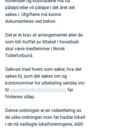
november og kostnadene må ha 
påløpt/eller vil påløpe i det året det 
søkes i. Utgiftene må kunne 
dokumenteres ved behov.
Det er et krav at arrangementet eller de 
som blir truffet av tiltaket i hovedsak 
skal være medlemmer i Norsk 
Tollerforbund.
Søknad med hvem som søker, hva det 
søkes til, sum det søkes om og 
kontonummer for utbetaling sendes inn 
til 
post@norsktollerforbund.no
 før 
fristenes utløp.
Denne ordningen er en videreføring av 
de ulike ordningen man før hadde lokalt 
i de nå nedlagte lokalforeningene, slått 