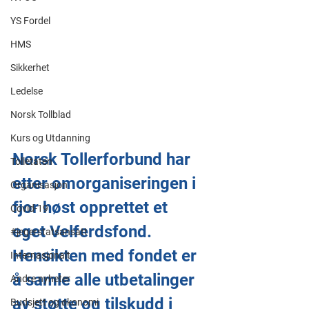
YS Fordel
HMS
Sikkerhet
Ledelse
Norsk Tollblad
Kurs og Utdanning
Norsk Tollerforbund har 
Tolletaten
etter omorganiseringen i 
Organisasjon
fjor høst opprettet et 
Covid-19
eget Velferdsfond. 
#jegerstatsansatt
Hensikten med fondet er 
Internasjonalt
å samle alle utbetalinger 
Andre nyheter
av støtte og tilskudd i 
Budsjett og økonomi