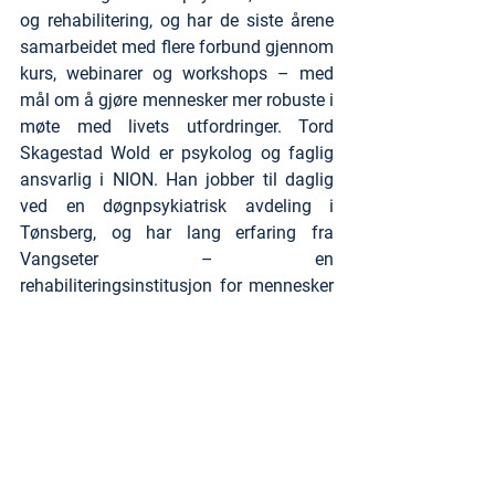
og rehabilitering, og har de siste årene 
samarbeidet med flere forbund gjennom 
kurs, webinarer og workshops – med 
mål om å gjøre mennesker mer robuste i 
møte med livets utfordringer. Tord 
Skagestad Wold er psykolog og faglig 
ansvarlig i NION. Han jobber til daglig 
ved en døgnpsykiatrisk avdeling i 
Tønsberg, og har lang erfaring fra 
Vangseter – en 
rehabiliteringsinstitusjon for mennesker 
med milde til alvorlige rusutfordringer.
Dette webinaret er for deg som vil ta 
vare på deg selv – på en måte som 
faktisk funker.
Du kan også se webinaret i opptak 