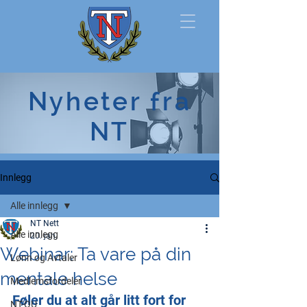
Norsk
Nyheter fra
Tollerforbund
NT
Innlegg
Alle innlegg
NT Nett
Alle innlegg
20. jan.
Webinar: Ta vare på din
Lønn og Avtaler
mentale helse
Medlemsfordeler
Føler du at alt går litt fort for 
NT-OU