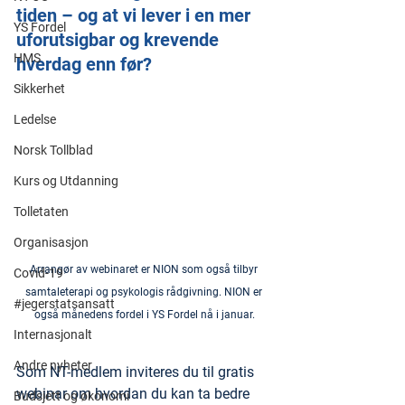
tiden – og at vi lever i en mer 
YS Fordel
uforutsigbar og krevende 
HMS
hverdag enn før?
Sikkerhet
Ledelse
Norsk Tollblad
Kurs og Utdanning
Tolletaten
Organisasjon
Arrangør av webinaret er NION som også tilbyr 
Covid-19
samtaleterapi og psykologis rådgivning. NION er 
#jegerstatsansatt
også månedens fordel i YS Fordel nå i januar.
Internasjonalt
Andre nyheter
Som NT-medlem inviteres du til gratis 
webinar om hvordan du kan ta bedre 
Budsjett og økonomi