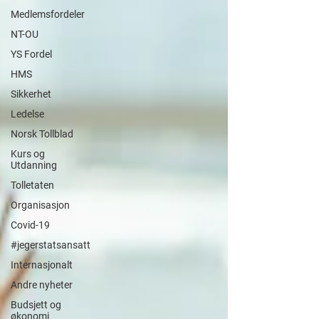
Medlemsfordeler
NT-OU
YS Fordel
HMS
Sikkerhet
Ledelse
Norsk Tollblad
Kurs og
Utdanning
Tolletaten
Organisasjon
Covid-19
#jegerstatsansatt
Internasjonalt
Andre nyheter
Budsjett og
økonomi