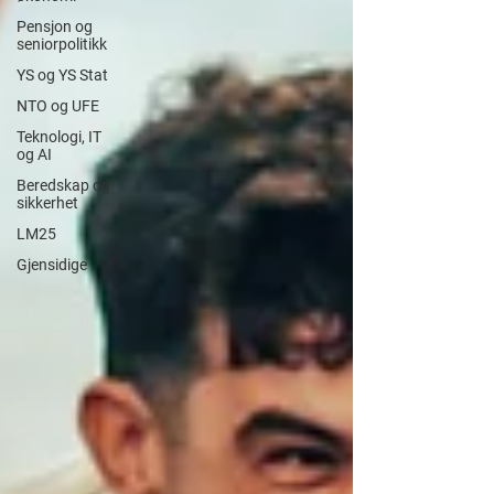
Pensjon og
seniorpolitikk
YS og YS Stat
NTO og UFE
Teknologi, IT
og AI
Beredskap og
sikkerhet
LM25
Gjensidige