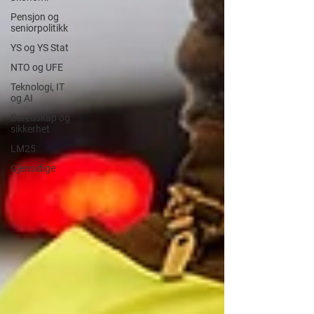
Pensjon og
seniorpolitikk
YS og YS Stat
NTO og UFE
Teknologi, IT
og AI
Beredskap og
sikkerhet
LM25
Gjensidige