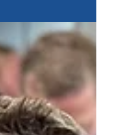
resultatet fra lønnsforhandlingene i Staten
gjeldende pr. 1. mai. Vi har nå sett litt på hva som
faktisk er forhandlet frem i ny felles
Hovedtariffavtale (HTA) for alle som jobber i staten.
Og ikke minst; hva som skjer videre i oppgjøret. Ikke
minst vet vi allerede nå at det er en gladnyhet fra
alle i turnus avtalt i de nye fellesbestemmelsene.