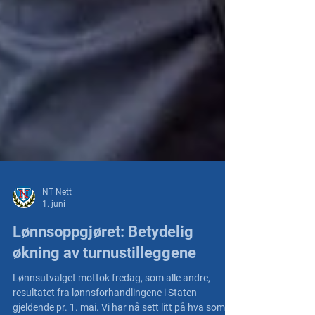
NT Nett
1. juni
Lønnsoppgjøret: Betydelig
økning av turnustilleggene
Lønnsutvalget mottok fredag, som alle andre,