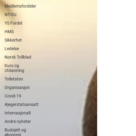
Medlemsfordeler
NT-OU
YS Fordel
HMS
Sikkerhet
Ledelse
Norsk Tollblad
Kurs og
Utdanning
Tolletaten
Organisasjon
Covid-19
#jegerstatsansatt
Internasjonalt
Andre nyheter
Budsjett og
økonomi