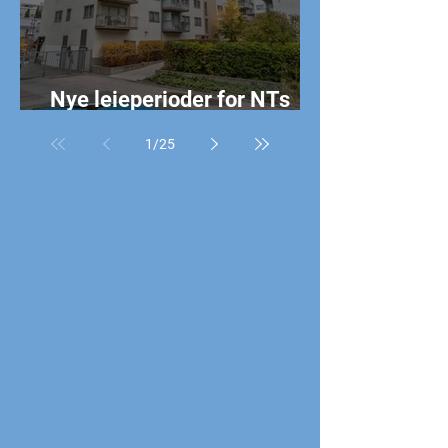
Nye leieperioder for NTs
Oslo-leilighet
1
/
25