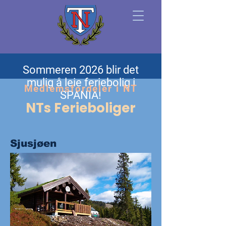
Norsk
Sommeren 2026 blir det
Tollerforbund
mulig å leie feriebolig i
Medlemsfordeler i NT
SPANIA!
NTs Ferieboliger
Sjusjøen