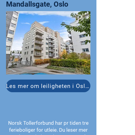
Mandallsgate, Oslo
Les mer om leiligheten i Oslo (ny)
Norsk Tollerforbund har pr tiden tre
ferieboliger for utleie. Du leser mer