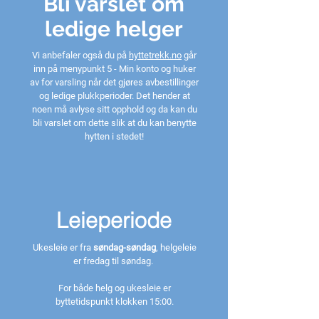
Bli varslet om
ledige helger
Vi anbefaler også du på
hyttetrekk.no
går
inn på menypunkt 5 - Min konto og huker
av for varsling når det gjøres avbestillinger
og ledige plukkperioder. Det hender at
noen må avlyse sitt opphold og da kan du
bli varslet om dette slik at du kan benytte
hytten i stedet!
Leieperiode
Ukesleie er fra
søndag-søndag
,
helgeleie
er fredag til søndag.
For både helg og ukesleie er
byttetidspunkt klokken 15:00.