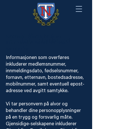
Norsk
Nordea Directs bruk av
Tollerforbund
informasjon sendt inn ved
samtykke
Informasjonen som overføres
inkluderer medlemsnummer,
innmeldingsdato, fødselsnummer,
fornavn, etternavn, bostedsadresse,
mobilnummer, samt eventuell epost-
adresse ved avgitt samtykke.
Vi tar personvern på alvor og
behandler dine personopplysninger
på en trygg og forsvarlig måte.
Gjensidige-selskapene inkluderer