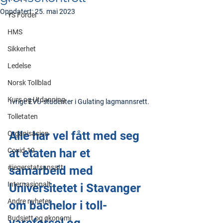
Oppdatert:
25. mai 2023
YS Fordel
HMS
Sikkerhet
Ledelse
Norsk Tollblad
Kurs og Utdanning
Ivrige EVU-studenter i Gulating lagmannsrett.
Tolletaten
Alle har vel fått med seg 
Organisasjon
at etaten har et 
Covid-19
#jegerstatsansatt
samarbeid med 
Internasjonalt
Universitetet i Stavanger 
Andre nyheter
om bachelor i toll- 
Budsjett og økonomi
vareførsel og 