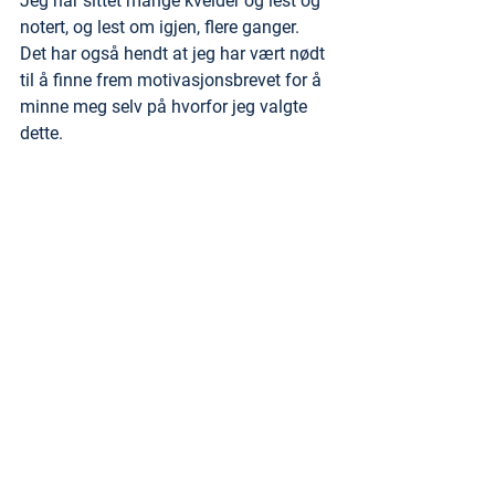
Jeg har sittet mange kvelder og lest og 
notert, og lest om igjen, flere ganger. 
Det har også hendt at jeg har vært nødt 
til å finne frem motivasjonsbrevet for å 
minne meg selv på hvorfor jeg valgte 
dette. 
Den indre motivasjonsfaktoren er der 
fortsatt, men noe av det som jeg har 
hatt mest glede av, er å møte kollegaer 
fra hele landet, hvor vi har snakket om 
hva vi jobber med og hvordan det er på 
de forskjellige plassene. 
Så, dere som skal begynne til høsten 
kan se frem til en utfordrende og 
lærerik tid. Til deg som sitter på gjerdet, 
hopp ned og søk neste gang
.
Tags: