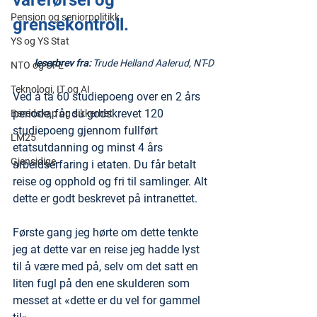
Pensjon og seniorpolitikk
grensekontroll.
YS og YS Stat
leserbrev fra: 
Trude Helland Aalerud, NT-D
NTO og UFE
Teknologi, IT og AI
Ved å ta 60 studiepoeng over en 2 års 
periode, får du godskrevet 120 
Beredskap og sikkerhet
studiepoeng gjennom fullført 
LM25
etatsutdanning og minst 4 års 
Gjensidige
arbeidserfaring i etaten. Du får betalt 
reise og opphold og fri til samlinger. Alt 
dette er godt beskrevet på intranettet. 
Første gang jeg hørte om dette tenkte 
jeg at dette var en reise jeg hadde lyst 
til å være med på, selv om det satt en 
liten fugl på den ene skulderen som 
messet at «dette er du vel for gammel 