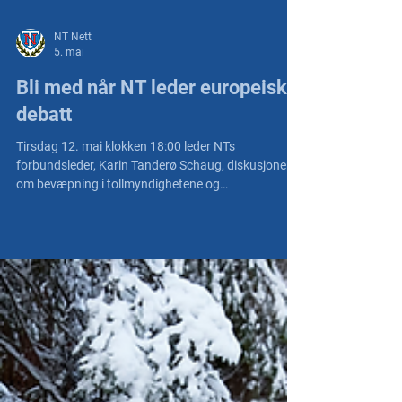
NT Nett
5. mai
Bli med når NT leder europeisk
debatt
Tirsdag 12. mai klokken 18:00 leder NTs
forbundsleder, Karin Tanderø Schaug, diskusjonen
om bevæpning i tollmyndighetene og
havnesikkerhet i i "UFE-Talk" for første gang. Du er
invitert!