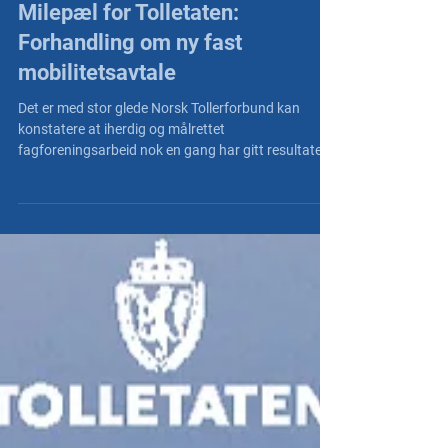
NT Nett
16. apr.
Milepæl for Tolletaten:
Forhandling om ny fast
mobilitetsavtale
Det er med stor glede Norsk Tollerforbund kan
konstatere at iherdig og målrettet
fagforeningsarbeid nok en gang har gitt resultater. I
en etat preget av stadig økende krav til fleksibilitet
og operativ mobilitet, har NT over tid lagt betydelig
press på arbeidsgiver for å sikre en
kompensasjonsordning som strekker seg utover de
generelle rammene i statens tariffavtaler. Nå har
både Finansdepartementet og Digitaliserings- og
Forvaltningsdepartementet gitt grønt lys til forh