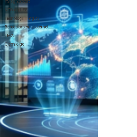
YS og YS Stat
NTO og UFE
Teknologi, IT og AI
Beredskap og sikkerhet
LM25
Gjensidige