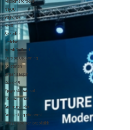
Medlemsfordeler
NT-OU
YS Fordel
HMS
Sikkerhet
Ledelse
Norsk Tollblad
Kurs og Utdanning
Tolletaten
Organisasjon
Covid-19
#jegerstatsansatt
Internasjonalt
Andre nyheter
Budsjett og økonomi
Pensjon og seniorpolitikk