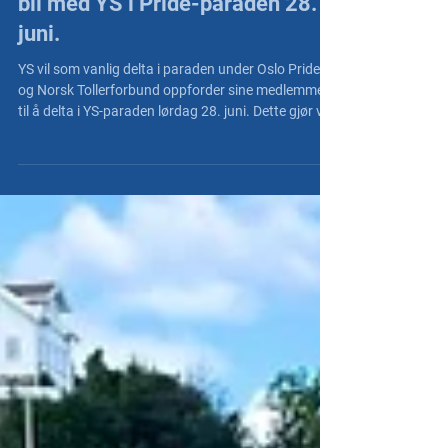
NT Nett
18. juni 2025
Vis solidaritet med mangfoldet -
bli med YS i Pride-paraden 28.
juni.
YS vil som vanlig delta i paraden under Oslo Pride.
og Norsk Tollerforbund oppforder sine medlemmer
til å delta i YS-paraden lørdag 28. juni. Dette gjør vi
fordi det er en solidaritetshandling med mennesker
som utsettes for hatkriminalitet og trakassering, og
fordi det viser at vi trenger et arbeidsliv der alle kan
føle seg trygge.