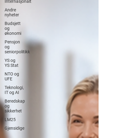
Internasjonalt
Andre
nyheter
Budsjett
og
økonomi
Pensjon
og
seniorpolitikk
YS og
YS Stat
NTO og
UFE
Teknologi,
IT og AI
Beredskap
og
sikkerhet
LM25
Gjensidige