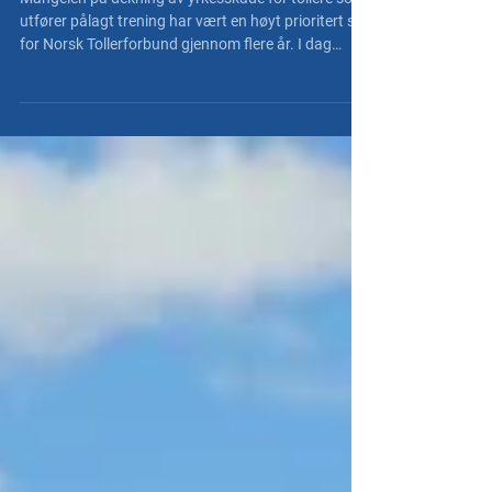
Viktig seier om yrkesskade
Mangelen på dekning av yrkesskade for tollere som
utfører pålagt trening har vært en høyt prioritert sak
for Norsk Tollerforbund gjennom flere år. I dag
signaliserer Regjeringen at vi nå skal få en mer
rettferdig yrkesskadeordning.