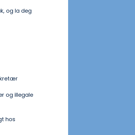
k, og la deg 
kretær 
 og illegale 
gt hos 