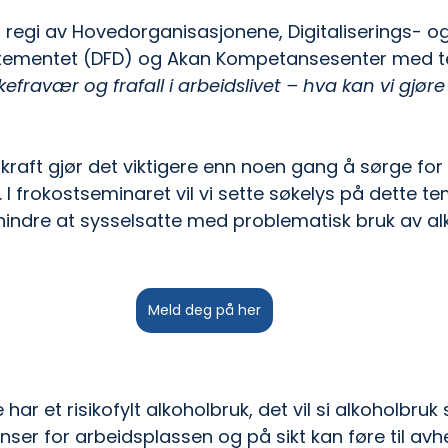
i regi av Hovedorganisasjonene, Digitaliserings- og
rtementet (DFD) og Akan Kompetansesenter med 
kefravær og frafall i arbeidslivet – hva kan vi gjøre 
raft gjør det viktigere enn noen gang å sørge for
bb. I frokostseminaret vil vi sette søkelys på dette t
indre at sysselsatte med problematisk bruk av alko
Meld deg på her
 har et risikofylt alkoholbruk, det vil si alkoholbru
ser for arbeidsplassen og på sikt kan føre til avh