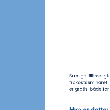
Særlige tillitsvalg
frokostseminaret i
er gratis, både for
Hva er dette: