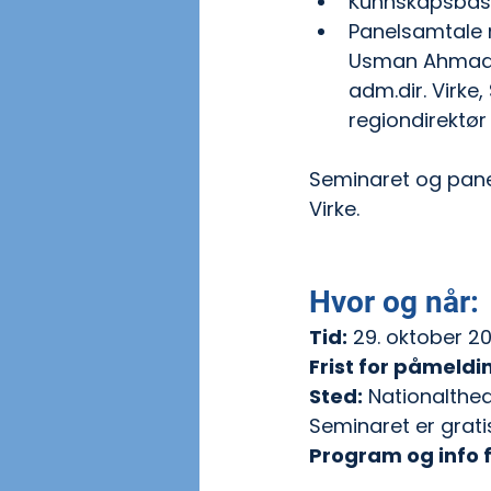
Kunnskapsbase
Panelsamtale 
Usman Ahmad M
adm.dir. Virke
regiondirektør
Seminaret og pane
Virke.
Hvor og når:
Tid:
 29. oktober 202
Frist for påmeldi
Sted:
 Nationalthea
Seminaret er grati
Program og info 