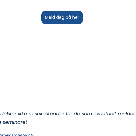
Meld deg på her
 dekker ikke reisekostnader for de som eventuelt melder
te seminaret
Arbeidsmiljø
AKAN