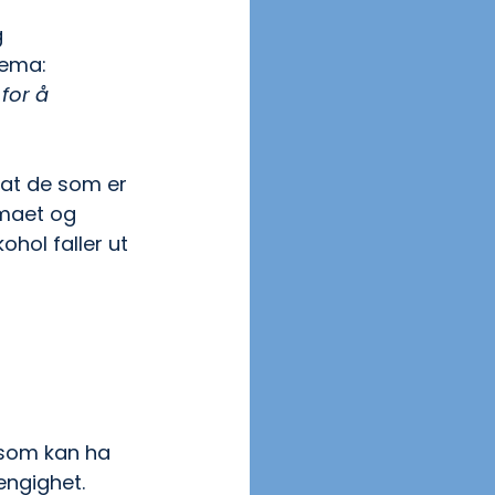
 
tema:
for å 
 at de som er 
emaet og 
hol faller ut 
k som kan ha 
engighet. 