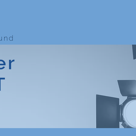
bund
er
T