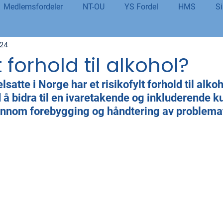
Medlemsfordeler
NT-OU
YS Fordel
HMS
Si
024
danning
Tolletaten
Organisasjon
Covid-19
#j
t forhold til alkohol?
lsatte i Norge har et risikofylt forhold til alko
er
Budsjett og økonomi
Pensjon og seniorpolitikk
 bidra til en ivaretakende og inkluderende kul
ennom forebygging og håndtering av problemat
og AI
Beredskap og sikkerhet
LM25
Gjensidige