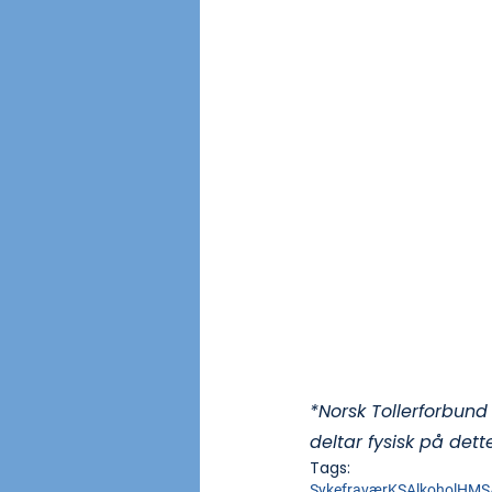
*Norsk Tollerforbund
deltar fysisk på det
Tags:
Sykefravær
KS
Alkohol
HMS