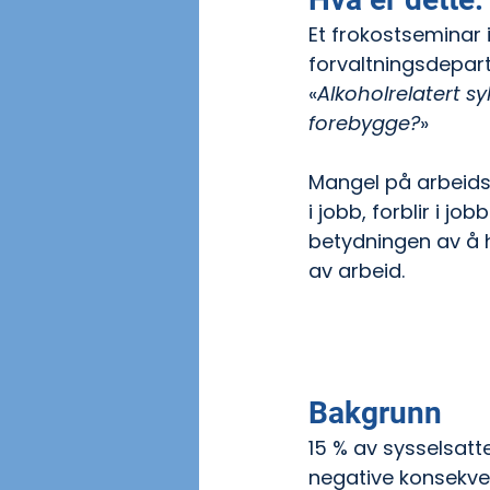
Et frokostseminar 
forvaltningsdepa
«
Alkoholrelatert sy
forebygge?
»
Mangel på arbeidsk
i jobb, forblir i jo
betydningen av å h
av arbeid. 
Bakgrunn 
15 % av sysselsatte
negative konsekven