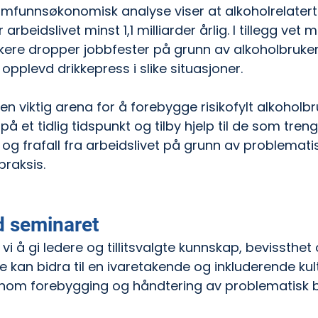
amfunnsøkonomisk analyse viser at alkoholrelatert
r arbeidslivet minst 1,1 milliarder årlig. I tillegg vet
ere dropper jobbfester på grunn av alkoholbruken 
opplevd drikkepress i slike situasjoner.
en viktig arena for å forebygge risikofylt alkoholb
å et tidlig tidspunkt og tilby hjelp til de som treng
og frafall fra arbeidslivet på grunn av problematis
praksis.
 seminaret  
vi å gi ledere og tillitsvalgte kunnskap, bevissthet
 kan bidra til en ivaretakende og inkluderende kult
nnom forebygging og håndtering av problematisk br