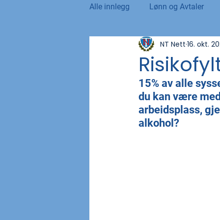
Alle innlegg
Lønn og Avtaler
NT Nett
16. okt. 2
Norsk Tollblad
Kurs og Ut
Risikofyl
15% av alle sysse
Internasjonalt
Andre nyhet
du kan være med å
arbeidsplass, gj
alkohol?
NTO og UFE
Teknologi, IT 