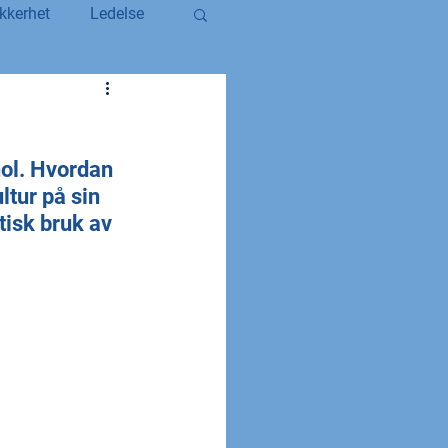
kkerhet
Ledelse
egerstatsansatt
hol. Hvordan 
YS og YS Stat
tur på sin 
isk bruk av 