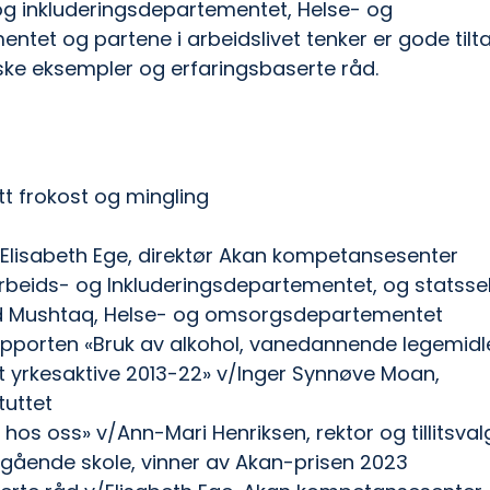
og inkluderingsdepartementet, Helse- og 
et og partene i arbeidslivet tenker er gode tilta
iske eksempler og erfaringsbaserte råd.  
Lett frokost og mingling
lisabeth Ege, direktør Akan kompetansesenter
Arbeids- og Inkluderingsdepartementet, og statsse
Mushtaq, Helse- og omsorgsdepartementet   
pporten «Bruk av alkohol, vanedannende legemidler
t yrkesaktive 2013-22» v/Inger Synnøve Moan, 
tuttet 
et hos oss» v/Ann-Mari Henriksen, rektor og tillitsval
gående skole, vinner av Akan-prisen 2023  