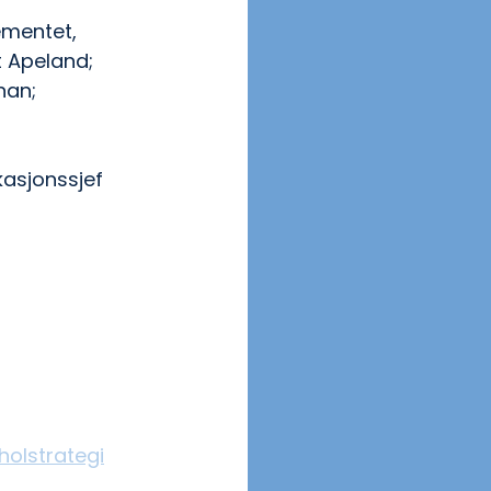
 
ementet, 
 Apeland; 
nan; 
asjonssjef 
 
holstrategi