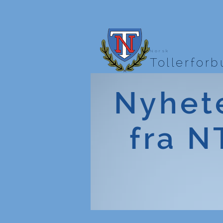
Norsk
Tollerfor
Nyhet
fra N