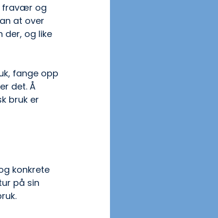
 fravær og 
 man at over 
der, og like 
ruk, fange opp 
er det. Å 
k bruk er 
 og konkrete 
ur på sin 
uk.  