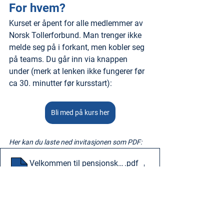
For hvem?
Kurset er åpent for alle medlemmer av 
Norsk Tollerforbund. Man trenger ikke 
melde seg på i forkant, men kobler seg 
på teams. Du går inn via knappen 
under (merk at lenken ikke fungerer før 
ca 30. minutter før kursstart):
Bli med på kurs her
Her kan du laste ned invitasjonen som PDF:
Velkommen til pensjonskurs
.pdf
Last ned PDF • 312KB
Tags:
Medlemsfordel
Pensjon
SPK
Folketrygden