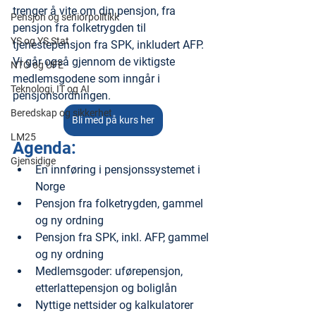
trenger å vite om din pensjon, fra 
Pensjon og seniorpolitikk
pensjon fra folketrygden til 
YS og YS Stat
tjenestepensjon fra SPK, inkludert AFP. 
Vi går også gjennom de viktigste 
NTO og UFE
medlemsgodene som inngår i 
Teknologi, IT og AI
pensjonsordningen.
Beredskap og sikkerhet
Bli med på kurs her
LM25
Agenda:
Gjensidige
En innføring i pensjonssystemet i 
Norge
Pensjon fra folketrygden, gammel 
og ny ordning
Pensjon fra SPK, inkl. AFP, gammel 
og ny ordning
Medlemsgoder: uførepensjon, 
etterlattepensjon og boliglån
Nyttige nettsider og kalkulatorer