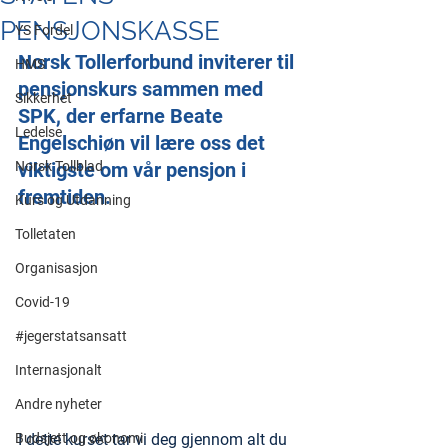
PENSJONSKASSE
YS Fordel
Norsk Tollerforbund inviterer til 
HMS
pensjonskurs sammen med 
Sikkerhet
SPK, der erfarne Beate 
Ledelse
Engelschiøn vil lære oss det 
Norsk Tollblad
viktigste om vår pensjon i 
fremtiden.
Kurs og Utdanning
Tolletaten
Organisasjon
Covid-19
#jegerstatsansatt
Internasjonalt
Andre nyheter
I dette kurset tar vi deg gjennom alt du 
Budsjett og økonomi