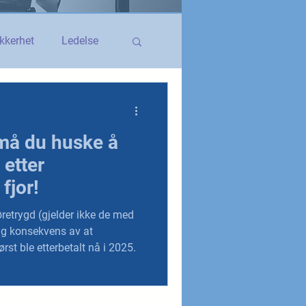
kkerhet
Ledelse
egerstatsansatt
 må du huske å
YS og YS Stat
 etter
fjor!
retrygd (gjelder ikke de med
ig konsekvens av at
rst ble etterbetalt nå i 2025.