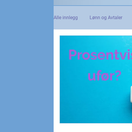
Alle innlegg
Lønn og Avtaler
Norsk Tollblad
Kurs og Ut
Internasjonalt
Andre nyhet
NTO og UFE
Teknologi, IT 