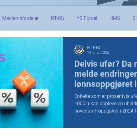
Medlemsfordeler
NT-OU
YS Fordel
HMS
Si
danning
Tolletaten
Organisasjon
Covid-19
#j
NT Nett
19. mai 2025
Delvis ufør? Da
er
Budsjett og økonomi
Pensjon og seniorpolitikk
melde endringer
lønnsoppgjøret i 
og AI
Beredskap og sikkerhet
LM25
Gjensidige
Enkelte som er prosentvis ufø
100%!) kan oppleve en uheld
hovedtariffoppgjøret i 2024 fø