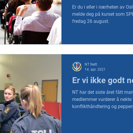
Er du i eller i nærheten av 
melde deg på kurset som SPK 
fredag 26 august.
NT Nett
14. apr. 2021
Er vi ikke godt n
NT har det siste året fått m
medlemmer vurderer å nekte 
konflikthåndtering og pepper