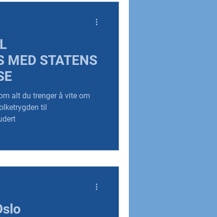
L
 MED STATENS
SE
nom alt du trenger å vite om
olketrygden til
udert
Oslo