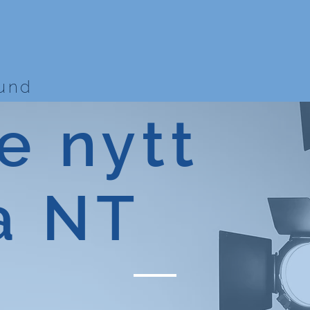
bund
e nytt
a NT