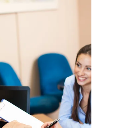
27. okt. 2025
Personforsikringer – en super
medlemsfordel
Livet skjer, og vi håper det alltid går bra, men har du
tenkt på hva som skjer hvis en av inntektene i
familien blir borte? Livsforsikring gjennom NT og
Gjensidige gir trygghet hvis noe uventet skulle skje.
Forsikringer er for deg og dem vi er glad i.