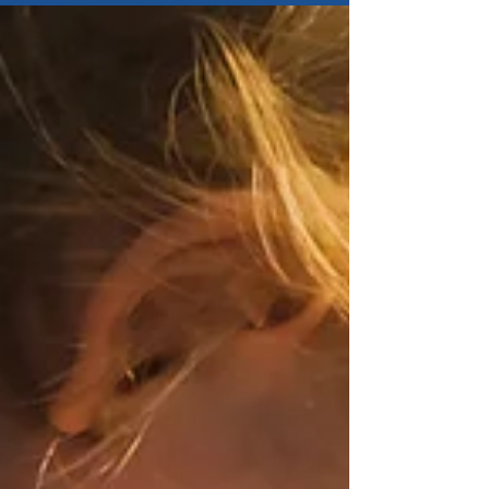
24. feb.
Nå kan du søke Velferdsfondet
Fristen for å søke til NTs Velferdsfond i 2026 er 1.
april. Du kan søke om støtte til arrangementer og
lokale tiltak på arbeidsplassen, samt studiestipend.