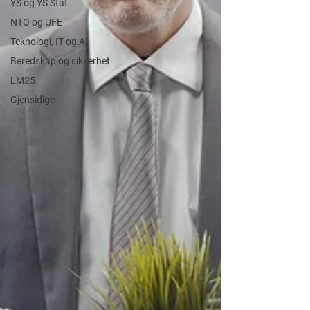
YS og YS Stat
NTO og UFE
Teknologi, IT og AI
Beredskap og sikkerhet
LM25
Gjensidige