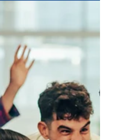
Norsk Tollerforbund (NT) har nylig hatt en uenighet
med arbeidsgiver knyttet til opptjening og avvikling
av seniordager i forbindelse med overgang til
pensjon. Denne har nå løst seg til det beste for
medlemmene.