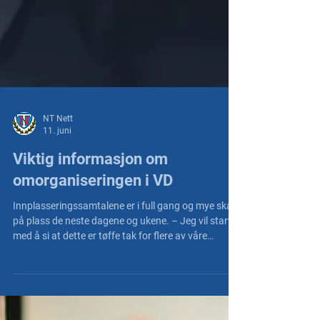
NT Nett
11. juni
Viktig informasjon om
omorganiseringen i VD
Innplasseringssamtalene er i full gang og mye skal
på plass de neste dagene og ukene. – Jeg vil starte
med å si at dette er tøffe tak for flere av våre
medlemmer og akkurat nå er det mange spørsmål
og henvendelser som kommer inn til oss. Vi prøver å
svare ut og følge opp så godt vi klarer, sier