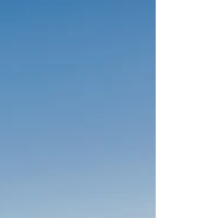
seniorpolitikk. NT mener det er behov for større
grad av tilretteleggelse av arbeidsoppgaver for
ansatte som av varierende årsaker ikke kan utføre
oppgaver av krevende fysisk karakter, herunder
pålagt AT/OC trening.