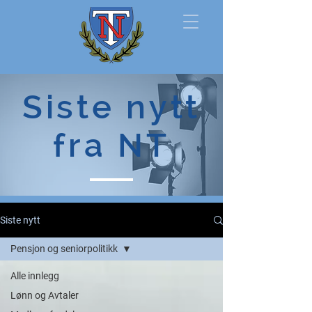
Norsk
Siste nytt
Tollerforbund
fra NT
Siste nytt
Pensjon og seniorpolitikk
Alle innlegg
Lønn og Avtaler