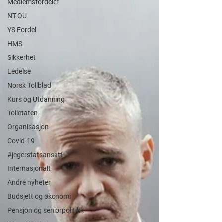
Medlemsfordeler
NT-OU
YS Fordel
HMS
Sikkerhet
Ledelse
Norsk Tollblad
Kurs og Utdanning
Tolletaten
Organisasjon
Covid-19
#jegerstatsansatt
Internasjonalt
Andre nyheter
Budsjett og økonomi
Pensjon og seniorpolitikk