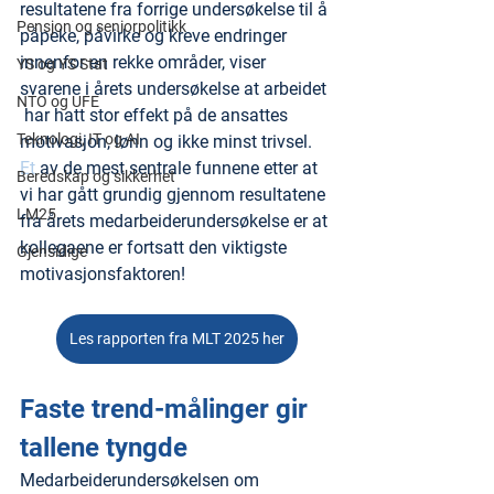
resultatene fra forrige undersøkelse til å 
Pensjon og seniorpolitikk
påpeke, påvirke og kreve endringer 
innenfor en rekke områder, viser 
YS og YS Stat
svarene i årets undersøkelse at arbeidet 
NTO og UFE
 har hatt stor effekt på de ansattes 
Teknologi, IT og AI
motivasjon, lønn og ikke minst trivsel.
Et
 av de mest sentrale funnene etter at 
Beredskap og sikkerhet
vi har gått grundig gjennom resultatene 
LM25
fra årets medarbeiderundersøkelse er at 
kollegaene er fortsatt den viktigste 
Gjensidige
motivasjonsfaktoren!
Les rapporten fra MLT 2025 her
Faste trend-målinger gir 
tallene tyngde
Medarbeiderundersøkelsen om 