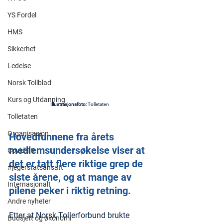
YS Fordel
HMS
Sikkerhet
Ledelse
Norsk Tollblad
Kurs og Utdanning
Illustrasjonsfoto:
 Tolletaten
Tolletaten
Organisasjon
Hovedfunnene fra årets 
medlemsundersøkelse viser at 
Covid-19
det er tatt flere riktige grep de 
#jegerstatsansatt
siste årene, og at mange av 
Internasjonalt
pilene peker i riktig retning.
Andre nyheter
Etter at Norsk Tollerforbund brukte 
Budsjett og økonomi