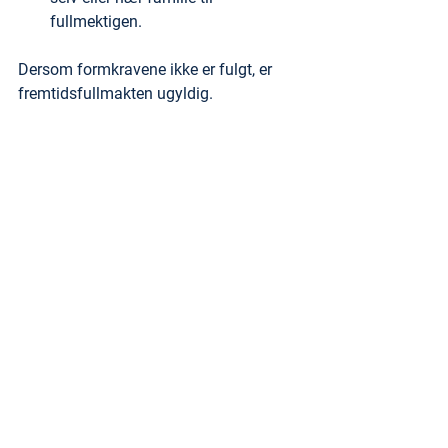
fullmektigen.
Dersom formkravene ikke er fulgt, er 
fremtidsfullmakten ugyldig.
Oppsummering
En fremtidsfullmakt gir trygghet for 
både deg og dine nærmeste. Den gjør 
at du selv kan bestemme hvem som 
skal ivareta dine interesser, og gir 
mulighet til å regulere viktige forhold 
som arv, eiendom og økonomi på en 
smidig måte.
Det er likevel viktig å tenke nøye 
gjennom rammene for fullmakten – 
særlig når det gjelder forskudd på arv 