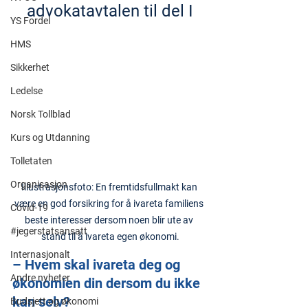
advokatavtalen til del I
YS Fordel
HMS
Sikkerhet
Ledelse
Norsk Tollblad
Kurs og Utdanning
Tolletaten
Organisasjon
Illustrasjonsfoto: En fremtidsfullmakt kan 
være en god forsikring for å ivareta familiens 
Covid-19
beste interesser dersom noen blir ute av 
#jegerstatsansatt
stand til å ivareta egen økonomi.
Internasjonalt
– Hvem skal ivareta deg og 
Andre nyheter
økonomien din dersom du ikke 
kan selv?
Budsjett og økonomi