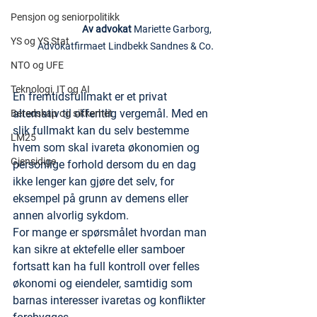
Pensjon og seniorpolitikk
Av advokat
 Mariette Garborg, 
YS og YS Stat
.
Advokatfirmaet Lindbekk Sandnes & Co
NTO og UFE
Teknologi, IT og AI
En fremtidsfullmakt er et privat 
alternativ til offentlig vergemål. Med en 
Beredskap og sikkerhet
slik fullmakt kan du selv bestemme 
LM25
hvem som skal ivareta økonomien og 
Gjensidige
personlige forhold dersom du en dag 
ikke lenger kan gjøre det selv, for 
eksempel på grunn av demens eller 
annen alvorlig sykdom.
For mange er spørsmålet hvordan man 
kan sikre at ektefelle eller samboer 
fortsatt kan ha full kontroll over felles 
økonomi og eiendeler, samtidig som 
barnas interesser ivaretas og konflikter 