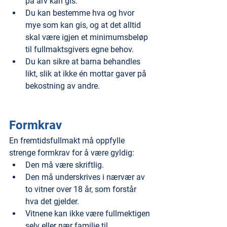
på arv kan gis.
Du kan bestemme hva og hvor 
mye som kan gis, og at det alltid 
skal være igjen et minimumsbeløp 
til fullmaktsgivers egne behov.
Du kan sikre at barna behandles 
likt, slik at ikke én mottar gaver på 
bekostning av andre.
Formkrav
En fremtidsfullmakt må oppfylle 
strenge formkrav for å være gyldig:
Den må være skriftlig.
Den må underskrives i nærvær av 
to vitner over 18 år, som forstår 
hva det gjelder.
Vitnene kan ikke være fullmektigen 
selv eller nær familie til 