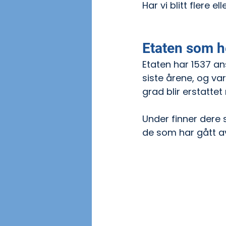
Har vi blitt flere el
Etaten som h
Etaten har 1537 ans
siste årene, og var
grad blir erstatte
Under finner dere s
de som har gått a