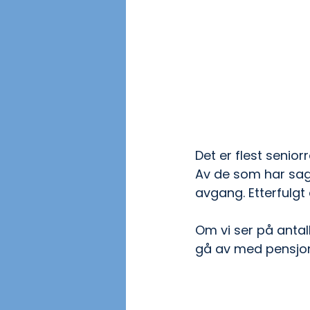
Det er flest senio
Av de som har sagt
avgang. Etterfulgt
Om vi ser på antall
gå av med pensjon 