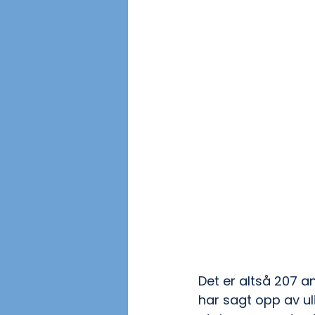
Det er altså 207 
har sagt opp av ul