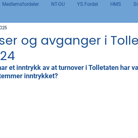
Medlemsfordeler
NT-OU
YS Fordel
HMS
Si
2025
danning
Tolletaten
Organisasjon
Covid-19
#j
ser og avganger i Toll
024
er
Budsjett og økonomi
Pensjon og seniorpolitikk
har et inntrykk av at turnover i Tolletaten har v
Stemmer inntrykket?
og AI
Beredskap og sikkerhet
LM25
Gjensidige