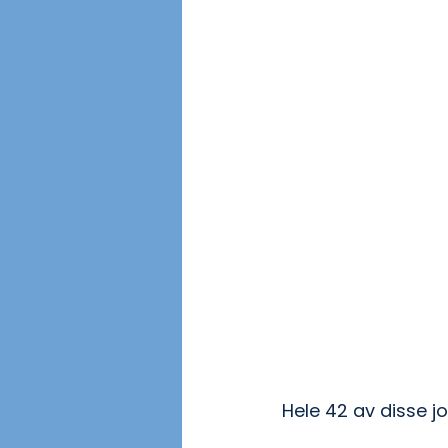
Hele 42 av disse j