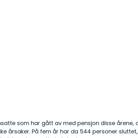
ansatte som har gått av med pensjon disse årene,
ike årsaker. På fem år har da 544 personer sluttet