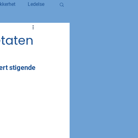
kkerhet
Ledelse
egerstatsansatt
etaten
YS og YS Stat
ært stigende 