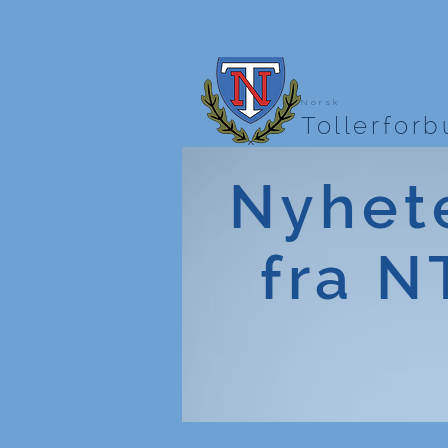
Norsk
Tollerfor
Nyhet
fra N