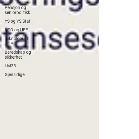
Pensjon og
seniorpolitikk
YS og YS Stat
NTO og UFE
Teknologi, IT
og AI
Beredskap og
sikkerhet
LM25
Gjensidige