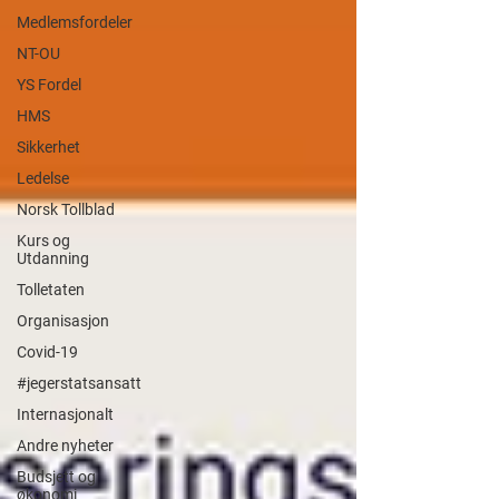
Medlemsfordeler
NT-OU
YS Fordel
HMS
Sikkerhet
Ledelse
Norsk Tollblad
Kurs og
Utdanning
Tolletaten
Organisasjon
Covid-19
#jegerstatsansatt
Internasjonalt
Andre nyheter
Budsjett og
økonomi