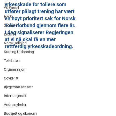
yrkesskade for tollere som 
YS Fordel
utfører pålagt trening har vært 
HMS
en høyt prioritert sak for Norsk 
Tollerforbund gjennom flere år. 
Sikkerhet
I dag signaliserer Regjeringen 
Ledelse
at vi nå skal få en mer 
Norsk Tollblad
rettferdig yrkesskadeordning.
Kurs og Utdanning
Tolletaten
Organisasjon
Covid-19
#jegerstatsansatt
Internasjonalt
Andre nyheter
Budsjett og økonomi