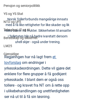
Pensjon og seniorpolitikk
YS og YS Stat
Norsk Tollerforbunds mangeårige innsats 
NTO og UFE
med å få like rettigheter for like skader og lik 
Teknologi, IT og AI
risiko bærer nå frukter. Sikkerheten til ansatte 
i Tolletaten blir nå bedre ivaretatt dersom 
Beredskap og sikkerhet
uhell skjer - også under trening.
LM25
Gjensidige
Regjeringen har nå lagt frem 
et 
lovforslag
 om endringer i 
yrkesskadeordningen. Dette vil gjøre det 
enklere for flere grupper å få godkjent 
yrkesskade. I blant dem er også oss 
tollere - og kravet fra NT om å rette opp 
i ulikebehandlingen og urettferdigheten 
ser nå ut til å få sin løsning.