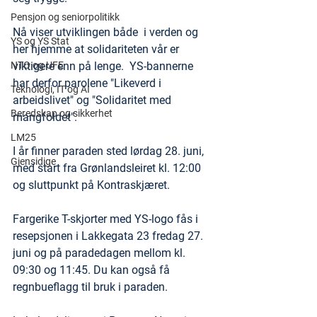
Pensjon og seniorpolitikk
Nå viser utviklingen både  i verden og 
YS og YS Stat
her hjemme at solidariteten vår er 
viktigere enn på lenge.  YS-bannerne 
NTO og UFE
har derfor parolene "Likeverd i 
Teknologi, IT og AI
arbeidslivet" og "Solidaritet med 
Beredskap og sikkerhet
mangfoldet".
LM25
I år finner paraden sted lørdag 28. juni, 
Gjensidige
med start fra Grønlandsleiret kl. 12:00 
og sluttpunkt på Kontraskjæret.
Fargerike T-skjorter med YS-logo fås i 
resepsjonen i Lakkegata 23 fredag 27. 
juni og på paradedagen mellom kl. 
09:30 og 11:45. Du kan også få 
regnbueflagg til bruk i paraden.