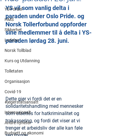
YS vil som vanlig delta i 
YS Fordel
paraden under Oslo Pride. og 
HMS
Norsk Tollerforbund oppforder 
Sikkerhet
sine medlemmer til å delta i YS-
paraden lørdag 28. juni.
Ledelse
Norsk Tollblad
Kurs og Utdanning
Tolletaten
Organisasjon
Covid-19
Dette gjør vi fordi det er en 
#jegerstatsansatt
solidaritetshandling med mennesker 
Internasjonalt
som utsettes for hatkriminalitet og 
trakassering, og fordi det viser at vi 
Andre nyheter
trenger et arbeidsliv der alle kan føle 
Budsjett og økonomi
seg trygge.