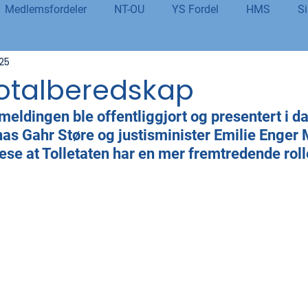
Medlemsfordeler
NT-OU
YS Fordel
HMS
Si
025
danning
Tolletaten
Organisasjon
Covid-19
#j
totalberedskap
eldingen ble offentliggjort og presentert i da
er
Budsjett og økonomi
Pensjon og seniorpolitikk
as Gahr Støre og justisminister Emilie Enger M
ese at Tolletaten har en mer fremtredende roll
og AI
Beredskap og sikkerhet
LM25
Gjensidige