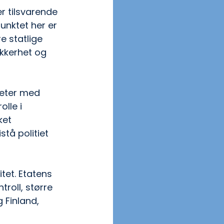
er tilsvarende 
unktet her er 
 statlige 
kkerhet og 
heter med 
lle i 
ket 
tå politiet 
tet. Etatens 
troll, større 
Finland, 