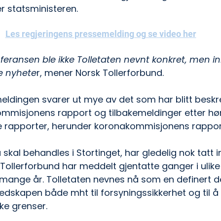
ier statsministeren.
Les regjeringens pressemelding og se video her
eransen ble ikke Tolletaten nevnt konkret, men in
e nyhete
r, mener Norsk Tollerforbund.
dingen svarer ut mye av det som har blitt beskre
mmisjonens rapport og tilbakemeldinger etter hø
 rapporter, herunder koronakommisjonens rapport
skal behandles i Stortinget, har gledelig nok tatt 
Tollerforbund har meddelt gjentatte ganger i ulike
mange år. Tolletaten nevnes nå som en definert de
edskapen både mht til forsyningssikkerhet og til å
ke grenser.