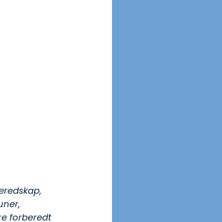
eredskap, 
ner, 
re forberedt 