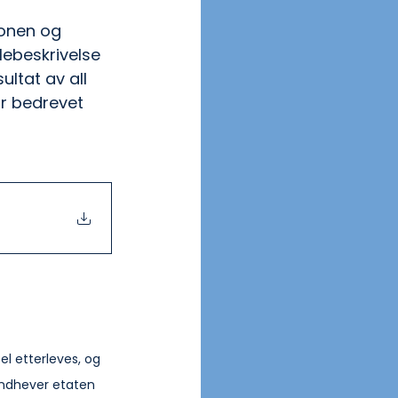
jonen og 
lebeskrivelse 
ltat av all 
r bedrevet 
l etterleves, og 
åndhever etaten 