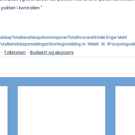
olitiet i kontrollen."
edskap
Totalberedskapskommisjonen
Totalforsvaret
Emilie Enger Mehl
Totalberedskapsmeldingen
Stortingsmelding nr. 9
Meld. St. 9
Forsyningssi
Tolletaten
Budsjett og økonomi