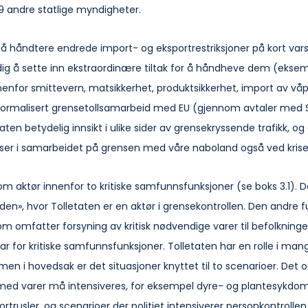
9 andre statlige myndigheter. 
å håndtere endrede import- og eksportrestriksjoner på kort vars
dig å sette inn ekstraordinære tiltak for å håndheve dem (eksem
nnenfor smittevern, matsikkerhet, produktsikkerhet, import av våp
 formalisert grensetollsamarbeid med EU (gjennom avtaler med S
aten betydelig innsikt i ulike sider av grensekryssende trafikk, og
elser i samarbeidet på grensen med våre naboland også ved krise
som aktør innenfor to kritiske samfunnsfunksjoner (se boks 3.1). 
den», hvor Tolletaten er en aktør i grensekontrollen. Den andre f
om omfatter forsyning av kritisk nødvendige varer til befolkning
 for kritiske samfunnsfunksjoner. Tolletaten har en rolle i mang
men i hovedsak er det situasjoner knyttet til to scenarioer. Det 
l med varer må intensiveres, for eksempel dyre- og plantesykdo
ortrusler, og scenarioer der politiet intensiverer personkontrolle