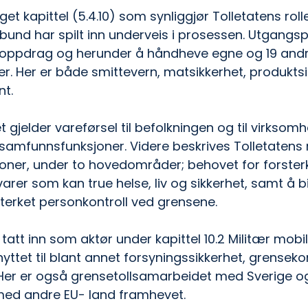
et kapittel (5.4.10) som synliggjør Tolletatens roll
rbund har spilt inn underveis i prosessen. Utgangsp
ppdrag og herunder å håndheve egne og 19 andre
r. Her er både smittevern, matsikkerhet, produktsi
nt.
t gjelder vareførsel til befolkningen og til virksom
 samfunnsfunksjoner. Videre beskrives Tolletatens ro
oner, under to hovedområder; behovet for forster
arer som kan true helse, liv og sikkerhet, samt å bis
terket personkontroll ved grensene.
tatt inn som aktør under kapittel 10.2 Militær mobili
nyttet til blant annet forsyningssikkerhet, grensekon
Her er også grensetollsamarbeidet med Sverige og 
ed andre EU- land framhevet.