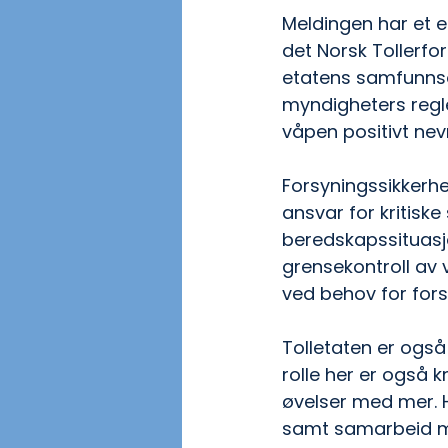
Meldingen har et eg
det Norsk Tollerfo
etatens samfunnso
myndigheters regle
våpen positivt nev
Forsyningssikkerhe
ansvar for kritiske
beredskapssituasj
grensekontroll av v
ved behov for fors
Tolletaten er også 
rolle her er også k
øvelser med mer. 
samt samarbeid m