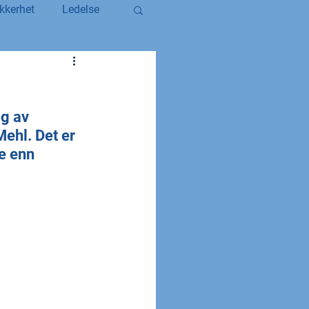
kkerhet
Ledelse
egerstatsansatt
g av 
YS og YS Stat
ehl. Det er 
e enn 