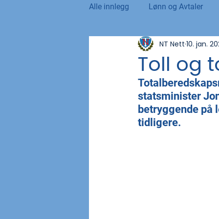
Alle innlegg
Lønn og Avtaler
NT Nett
10. jan. 2
Norsk Tollblad
Kurs og Ut
Toll og 
Totalberedskapsm
Internasjonalt
Andre nyhet
statsminister Jon
betryggende på l
tidligere.
NTO og UFE
Teknologi, IT 