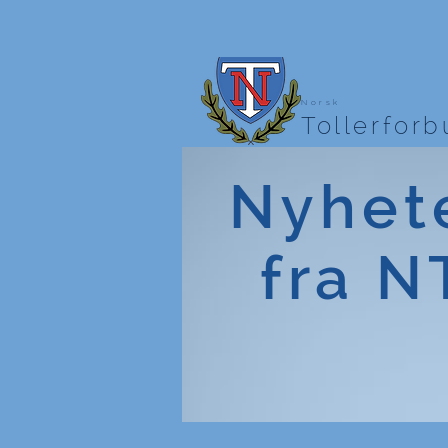
Norsk
Tollerfor
Nyhet
fra N