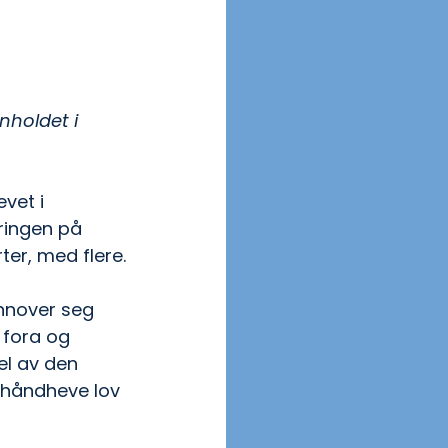
nholdet i 
vet i 
ringen på 
er, med flere.
innover seg 
 fora og 
l av den 
 håndheve lov 