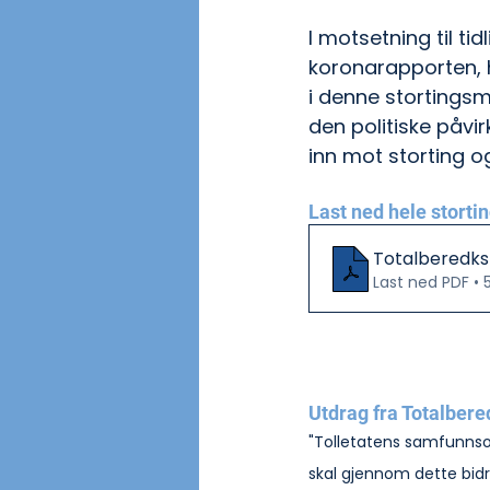
I motsetning til t
koronarapporten, h
i denne stortingsm
den politiske påvi
inn mot storting o
Last ned hele storti
Totalberedk
Last ned PDF • 
Utdrag fra Totalbere
"Tolletatens samfunnsop
skal gjennom dette bid