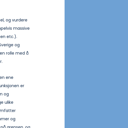
el, og vurdere 
pelvis massive 
en etc.). 
verige og 
 en rolle med å 
r.
Den ene 
unksjonen er 
en og 
e ulike 
omfatter 
mmer og 
n på grensen, og 