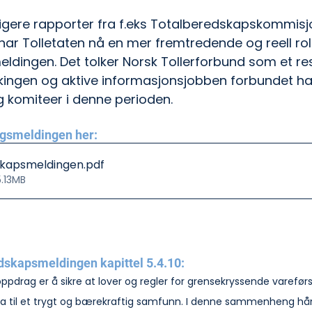
idligere rapporter fra f.eks Totalberedskapskommis
ar Tolletaten nå en mer fremtredende og reell rol
eldingen. Det tolker Norsk Tollerforbund som et resu
rkingen og aktive informasjonsjobben forbundet ha
g komiteer i denne perioden.
ngsmeldingen her:
skapsmeldingen
.pdf
5.13MB
dskapsmeldingen kapittel 5.4.10:
pdrag er å sikre at lover og regler for grensekryssende vareførse
ra til et trygt og bærekraftig samfunn. I denne sammenheng h