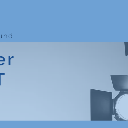
bund
er
T