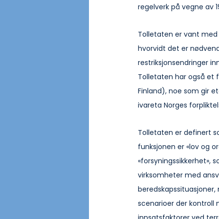
regelverk på vegne av 1
Tolletaten er vant med 
hvorvidt det er nødven
restriksjonsendringer i
Tolletaten har også et
Finland), noe som gir et
ivareta Norges forplikt
Tolletaten er definert 
funksjonen er «lov og or
«forsyningssikkerhet», s
virksomheter med ansvar
beredskapssituasjoner, 
scenarioer der kontrol
innsatsfaktorer ved terr