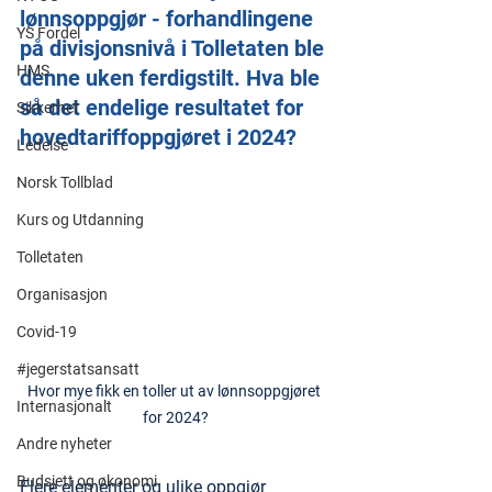
lønnsoppgjør - forhandlingene 
YS Fordel
på divisjonsnivå i Tolletaten ble 
HMS
denne uken ferdigstilt. Hva ble 
så det endelige resultatet for 
Sikkerhet
hovedtariffoppgjøret i 2024?
Ledelse
Norsk Tollblad
Kurs og Utdanning
Tolletaten
Organisasjon
Covid-19
#jegerstatsansatt
Hvor mye fikk en toller ut av lønnsoppgjøret 
Internasjonalt
for 2024?
Andre nyheter
Budsjett og økonomi
Flere elementer og ulike oppgjør 