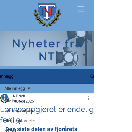
Norsk
Nyheter fra
Tollerforbund
NT
Innlegg
Alle innlegg
NT Nett
Alle innlegg
13. feb. 2025
Lønnsoppgjøret er endelig
Lønn og Avtaler
ferdig
Medlemsfordeler
Den siste delen av fjorårets 
NT-OU