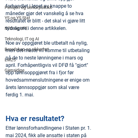
forhandlet i løpet av knappe to 
Pensjon og seniorpolitikk
måneder gjør det vanskelig å se hva 
YS og YS Stat
resultatet er blitt - det skal vi gjøre litt 
tydeligere i denne artikkelen.
NTO og UFE
Teknologi, IT og AI
Noe av oppgjøret ble utbetalt nå nylig, 
Beredskap og sikkerhet
men det meste vil komme til utbetaling 
på de to neste lønningene i mars og 
LM25
april. Forhåpentligvis vil DFØ få "gjort" 
Gjensidige
opp lønnsoppgjøret fra i fjor før 
hovedsammenslutningene er enige om 
årets lønnsoppgjør som skal være 
ferdig 1. mai.
Hva er resultatet?
Etter lønnsforhandlingene i Staten pr. 1. 
mai 2024, fikk alle ansatte i staten på 