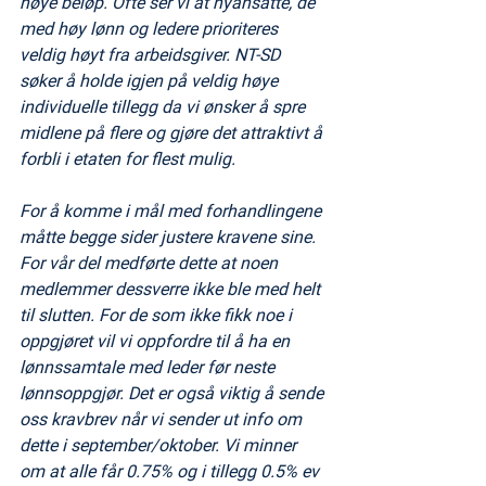
høye beløp. Ofte ser vi at nyansatte, de 
med høy lønn og ledere prioriteres 
veldig høyt fra arbeidsgiver. NT-SD 
søker å holde igjen på veldig høye 
individuelle tillegg da vi ønsker å spre 
midlene på flere og gjøre det attraktivt å 
forbli i etaten for flest mulig. 
For å komme i mål med forhandlingene 
måtte begge sider justere kravene sine. 
For vår del medførte dette at noen 
medlemmer dessverre ikke ble med helt 
til slutten. For de som ikke fikk noe i 
oppgjøret vil vi oppfordre til å ha en 
lønnssamtale med leder før neste 
lønnsoppgjør. Det er også viktig å sende 
oss kravbrev når vi sender ut info om 
dette i september/oktober. Vi minner 
om at alle får 0.75% og i tillegg 0.5% ev 