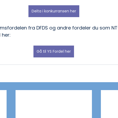
Delta i konkurransen her
msfordelen fra DFDS og andre fordeler du som N
 her:
Gå til YS Fordel her