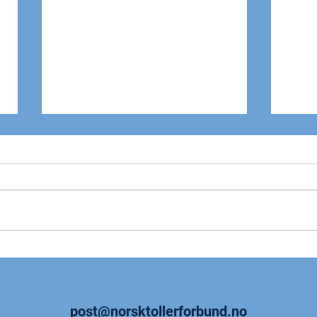
Skattereform må komme
Lyst
arbeidstakerne til gode
land
post@norsktollerforbund.no