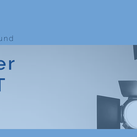
bund
er
T