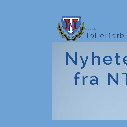
Norsk
Tollerfor
Nyhet
fra N