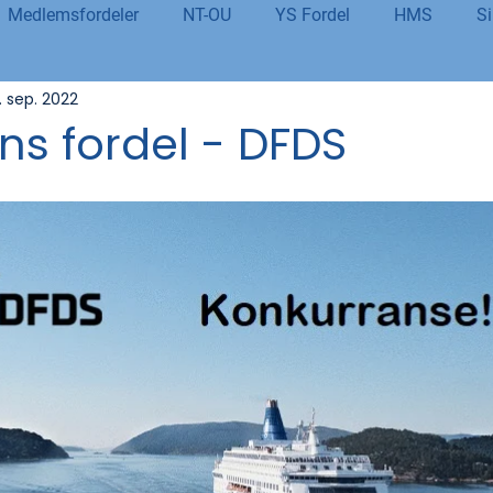
Medlemsfordeler
NT-OU
YS Fordel
HMS
Si
. sep. 2022
danning
Tolletaten
Organisasjon
Covid-19
#j
s fordel - DFDS
er
Budsjett og økonomi
Pensjon og seniorpolitikk
og AI
Beredskap og sikkerhet
LM25
Gjensidige