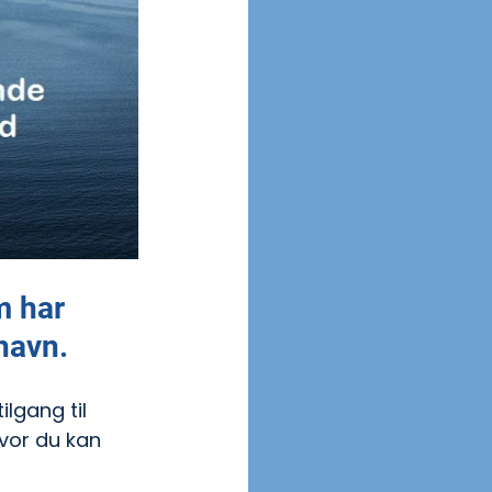
 har 
havn.
lgang til 
vor du kan 