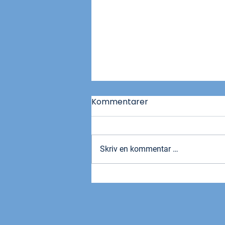
Kommentarer
Skriv en kommentar …
Ny medlemsfordel hos
Snapdrive