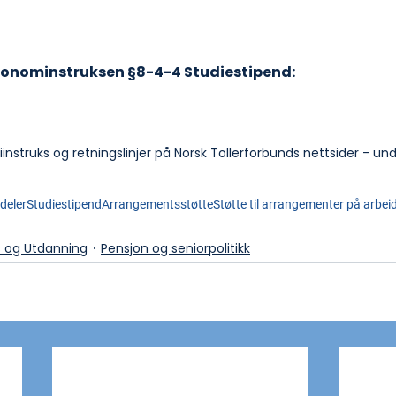
konominstruksen §8-4-4 Studiestipend:
nstruks og retningslinjer på Norsk Tollerforbunds nettsider - u
deler
Studiestipend
Arrangementsstøtte
Støtte til arrangementer på arbe
s og Utdanning
Pensjon og seniorpolitikk