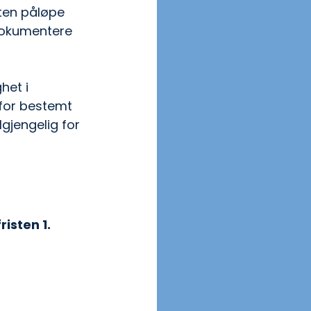
ten påløpe 
dokumentere 
het i 
rfor bestemt 
gjengelig for 
fristen 1. 