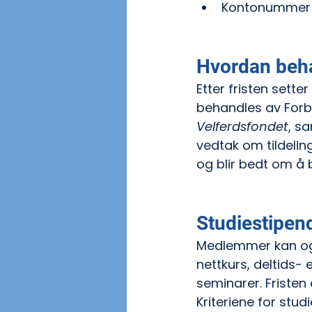
Kontonummer fo
Hvordan beh
Etter fristen sette
behandles av Forbu
Velferdsfondet
, s
vedtak om tildeling
og blir bedt om å 
Studiestipen
Medlemmer kan også
nettkurs, deltids- 
seminarer. Fristen e
Kriteriene for studi