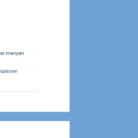
nder menyen 
idsplassen