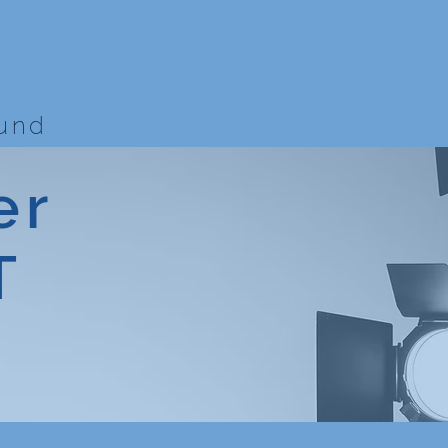
bund
er
T