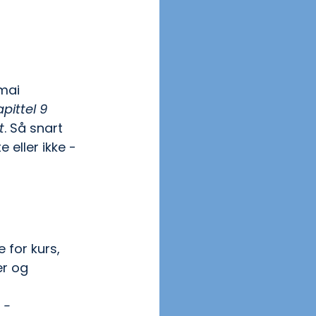
mai 
pittel 9 
t
. Så snart 
 eller ikke - 
for kurs, 
er og 
 - 