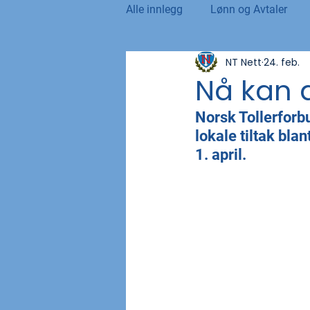
Alle innlegg
Lønn og Avtaler
NT Nett
24. feb.
Norsk Tollblad
Kurs og Ut
Nå kan 
Norsk Tollerforbu
Internasjonalt
Andre nyhet
lokale tiltak bl
1. april.
NTO og UFE
Teknologi, IT 