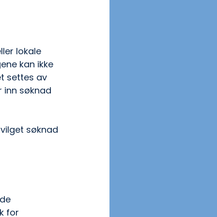
er lokale 
ene kan ikke 
et settes av 
 inn søknad 
nvilget søknad 
nde 
k for 