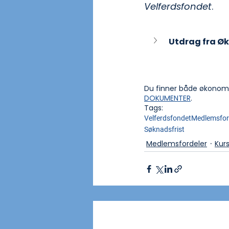
Velferdsfondet
.
Utdrag fra Ø
Du finner både økonomii
DOKUMENTER
.
Tags:
Velferdsfondet
Medlemsfor
Søknadsfrist
Medlemsfordeler
Kur