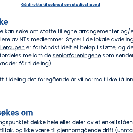
Gå direkte til søknad om 
studiestipend
ke
 kan søke om støtte til egne arrangementer og/ell
flere av NTs medlemmer. Styrer i de lokale avdeling
llercupen
 er forhåndstildelt et beløp i støtte, og d
 fordeles mellom de 
seniorforeningene
 som sender
øknader får tildeling).
 tildeling det foregående år vil normalt ikke få in
 søkes om
angspunktet dekke hele eller deler av et enkeltståe
tiltak, og ikke være til gjennomgående drift (unnta