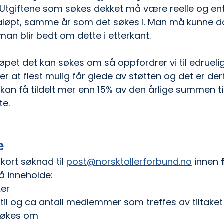
. Utgiftene som søkes dekket må være reelle og en
 påløpt, samme år som det søkes i. Man må kunne 
an blir bedt om dette i etterkant.
øpet det kan søkes om så oppfordrer vi til edruelig
r at flest mulig får glede av støtten og det er de
kan få tildelt mer enn 15% av den årlige summen til
te.
e
kort søknad til 
post@norsktollerforbund.no
 innen 
å inneholde:
er
til og ca antall medlemmer som treffes av tiltaket
søkes om