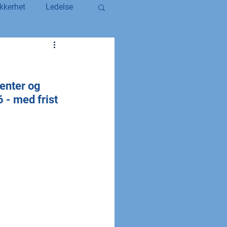
kkerhet
Ledelse
egerstatsansatt
enter og 
YS og YS Stat
 - med frist 