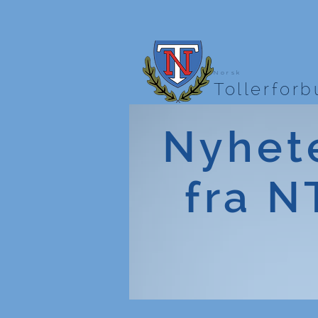
Norsk
Tollerfor
Nyhet
fra N