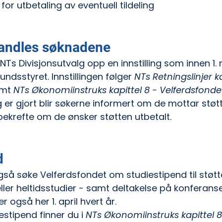
r utbetaling av eventuell tildeling
andles søknadene
r NTs Divisjonsutvalg opp en innstilling som innen 1. 
ndsstyret. Innstillingen følger 
NTs Retningslinjer ka
amt 
NTs Økonomiinstruks kapittel 8 - Velferdsfonde
 er gjort blir søkerne informert om de mottar støtte
bekrefte om de ønsker støtten utbetalt.
d
 søke Velferdsfondet om studiestipend til støtte 
eller heltidsstudier - samt deltakelse på konferans
r også her 1. april hvert år.
estipend finner du i 
NTs Økonomiinstruks kapittel 8