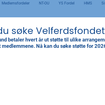
Medlemsfordeler
NT-OU
YS Fordel
HMS
Si
danning
Tolletaten
Organisasjon
Covid-19
#j
du søke Velferdsfondet
nd betaler hvert år ut støtte til ulike arrangem
er
Budsjett og økonomi
Pensjon og seniorpolitikk
ant medlemmene. Nå kan du søke støtte for 2026
og AI
Beredskap og sikkerhet
LM25
Gjensidige