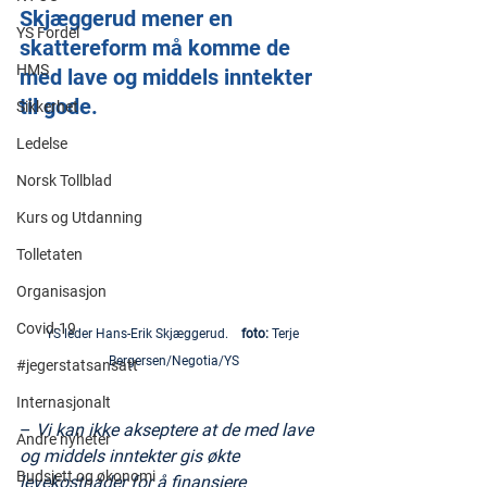
Skjæggerud mener en 
YS Fordel
skattereform må komme de 
HMS
med lave og middels inntekter 
til gode.
Sikkerhet
Ledelse
Norsk Tollblad
Kurs og Utdanning
Tolletaten
Organisasjon
Covid-19
YS leder Hans-Erik Skjæggerud.   
 foto: 
Terje 
Bergersen/Negotia/YS
#jegerstatsansatt
Internasjonalt
– 
Vi kan ikke akseptere at de med lave 
Andre nyheter
og middels inntekter gis økte 
Budsjett og økonomi
levekostnader for å finansiere 