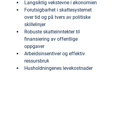
Langsiktig vekstevne i økonomien
Forutsigbarhet i skattesystemet 
over tid og på tvers av politiske 
skillelinjer
Robuste skatteinntekter til 
finansiering av offentlige 
oppgaver
Arbeidsinsentiver og effektiv 
ressursbruk
Husholdningenes levekostnader
Sosial og geografisk omfordeling
Behovet for omstilling, blant 
annet som følge av demografi, 
klima og nedgang i 
petroleumsvirksomheten
Hensynet til administrative 
kostnader for skattemyndigheter 
og skattytere
At skattesystemet er tilpasset 