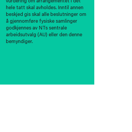
vurdering om arrangementet i det
hele tatt skal avholdes. Inntil annen
beskjed gis skal alle beslutninger om
å gjennomføre fysiske samlinger
godkjennes av NTs sentrale
arbeidsutvalg (AU) eller den denne
bemyndiger.
Last ned NTs retningslinjer her
post@norsktollerforbund.no
© 2026 av NT Media