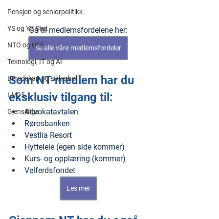
Pensjon og seniorpolitikk
YS og YS Stat
Gå til medlemsfordelene her:
NTO og UFE
Se alle våre medlemsfordeler
Teknologi, IT og AI
Som NT-medlem har du 
Beredskap og sikkerhet
eksklusiv tilgang til:
LM25
Advokatavtalen
Gjensidige
Rørosbanken
Vestlia Resort
Hytteleie (egen side kommer)
Kurs- og opplæring (kommer)
Velferdsfondet
Les mer