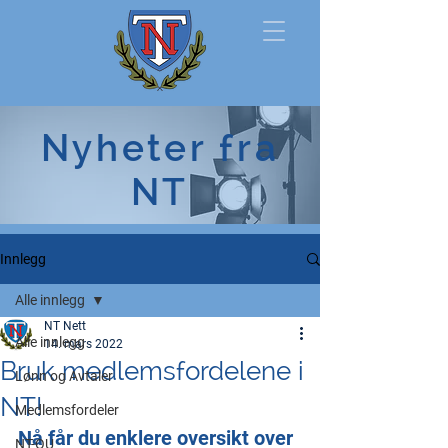
Norsk
Nyheter fra
Tollerforbund
NT
Innlegg
Alle innlegg
NT Nett
Alle innlegg
14. mars 2022
Bruk medlemsfordelene i
Lønn og Avtaler
NT!
Medlemsfordeler
Nå får du enklere oversikt over 
NT-OU