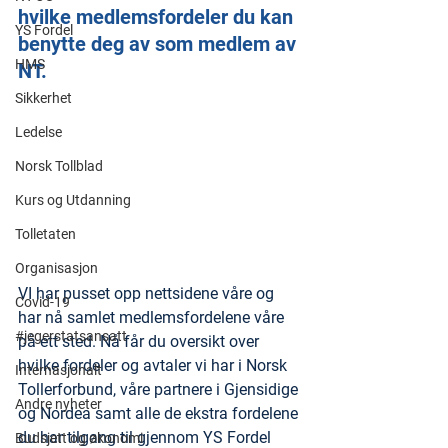
hvilke medlemsfordeler du kan 
YS Fordel
benytte deg av som medlem av 
HMS
NT.
Sikkerhet
Ledelse
Norsk Tollblad
Kurs og Utdanning
Tolletaten
Organisasjon
VI har pusset opp nettsidene våre og 
Covid-19
har nå samlet medlemsfordelene våre 
#jegerstatsansatt
på ett sted. Nå får du oversikt over 
hvilke fordeler og avtaler vi har i Norsk 
Internasjonalt
Tollerforbund, våre partnere i Gjensidige 
Andre nyheter
og Nordea samt alle de ekstra fordelene 
du har tilgang til gjennom YS Fordel
Budsjett og økonomi