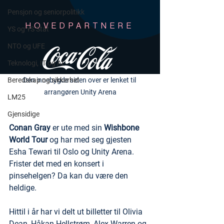
Pensjon og seniorpolitikk
YS og YS Stat
NTO og UFE
Teknologi, IT og AI
Beredskap og sikkerhet
Den innebygde siden over er lenket til 
arrangøren Unity Arena
LM25
Gjensidige
Conan Gray
 er ute med sin 
Wishbone 
World Tour
 og har med seg gjesten 
Esha Tewari til Oslo og Unity Arena. 
Frister det med en konsert i 
pinsehelgen? Da kan du være den 
heldige. 
Hittil i år har vi delt ut billetter til Olivia 
Dean, Håkan Hellstrøm, Alex Warren og 