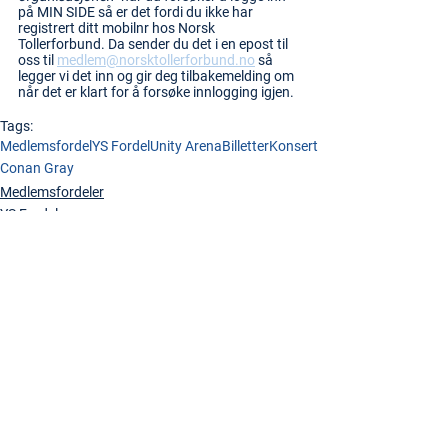
på MIN SIDE så er det fordi du ikke har 
registrert ditt mobilnr hos Norsk 
Tollerforbund. Da sender du det i en epost til 
oss til 
medlem@norsktollerforbund.no
 så 
legger vi det inn og gir deg tilbakemelding om 
når det er klart for å forsøke innlogging igjen.
Tags:
Medlemsfordel
YS Fordel
Unity Arena
Billetter
Konsert
Conan Gray
Medlemsfordeler
YS Fordel