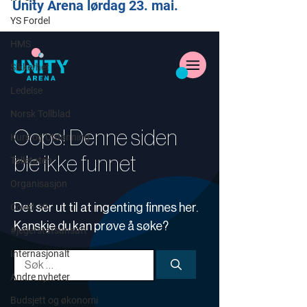
Unity Arena lørdag 23. mai.
YS Fordel
HMS
Sikkerhet
Ledelse
Norsk Tollblad
Kurs og Utdanning
Tolletaten
Organisasjon
Covid-19
#jegerstatsansatt
Internasjonalt
Andre nyheter
Budsjett og økonomi