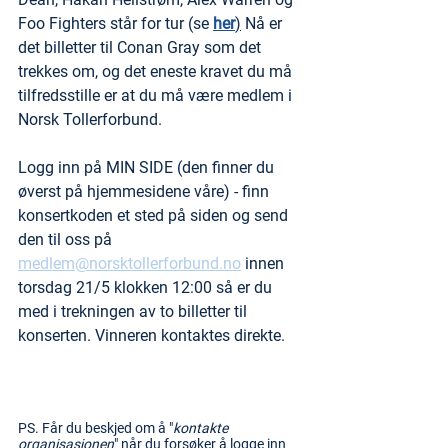
Foo Fighters står for tur (se 
her
)
 Nå er 
det billetter til Conan Gray som det 
trekkes om, og det eneste kravet du må 
tilfredsstille er at du må være medlem i 
Norsk Tollerforbund.
Logg inn på MIN SIDE (den finner du 
øverst på hjemmesidene våre) - finn 
konsertkoden et sted på siden og send 
den til oss på 
medlem@norsktollerforbund.no
 innen 
torsdag 21/5 klokken 12:00 så er du 
med i trekningen av to billetter til 
konserten. Vinneren kontaktes direkte.
PS. Får du beskjed om å "
kontakte 
organisasjonen
" når du forsøker å logge inn 