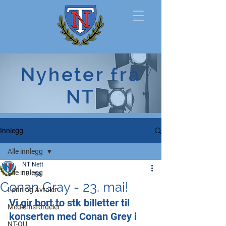
Norsk
Nyheter fra
Tollerforbund
NT
Innlegg
Alle innlegg
NT Nett
Alle innlegg
19. mai
Conan Gray - 23. mai!
Lønn og Avtaler
Vi gir bort to stk billetter til 
Medlemsfordeler
konserten med Conan Grey i 
NT-OU