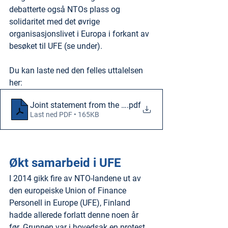
debatterte også NTOs plass og 
solidaritet med det øvrige 
organisasjonslivet i Europa i forkant av 
besøket til UFE (se under).
Du kan laste ned den felles uttalelsen 
her:
Joint statement from the NTO about custom budgets an
.pdf
Last ned PDF • 165KB
Økt samarbeid i UFE
I 2014 gikk fire av NTO-landene ut av 
den europeiske Union of Finance 
Personell in Europe (UFE), Finland 
hadde allerede forlatt denne noen år 
før. Grunnen var i hovedsak en protest 