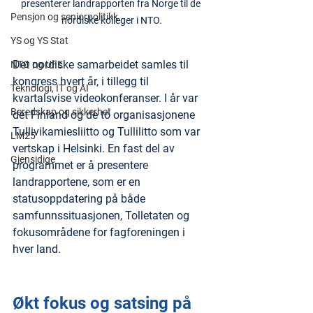
presenterer landrapporten fra Norge til de 
Pensjon og seniorpolitikk
nordiske kolleger i NTO.
YS og YS Stat
Det nordiske samarbeidet samles til 
NTO og UFE
kongress hvert år, i tillegg til 
Teknologi, IT og AI
kvartalsvise videokonferanser. I år var 
Beredskap og sikkerhet
det Finland og de to organisasjonene 
Tullivikamiesliitto og Tullilitto som var 
LM25
vertskap i Helsinki. En fast del av 
Gjensidige
programmet er å presentere 
landrapportene, som er en 
statusoppdatering på både 
samfunnssituasjonen, Tolletaten og 
fokusområdene for fagforeningen i 
hver land.
Økt fokus og satsing på 