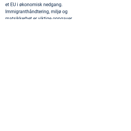
et EU i økonomisk nedgang. 
Immigranthåndtering, miljø og 
matsikkerhet er viktige oppgaver. 
"Peace and love" med dårlig økonomi. 
Her kan du se dette scenarioet forklart: 
https://youtu.be/2MqXgSVX0CY
EU-Visjonen
Rapporten konkluderer med en felles 
visjon for Tolletatene i EU mot 2040 og 
beskriver mulige fremdriftsplaner 