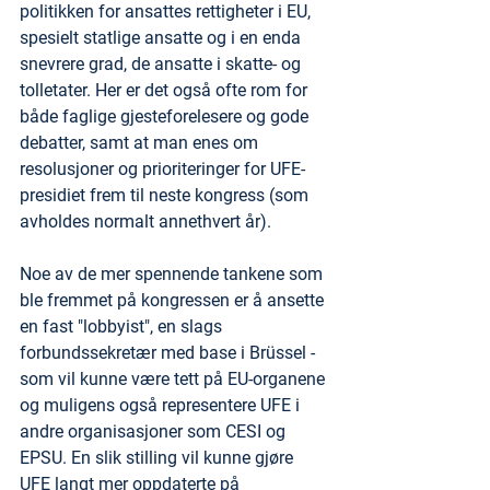
politikken for ansattes rettigheter i EU, 
spesielt statlige ansatte og i en enda 
snevrere grad, de ansatte i skatte- og 
tolletater. Her er det også ofte rom for 
både faglige gjesteforelesere og gode 
debatter, samt at man enes om 
resolusjoner og prioriteringer for UFE-
presidiet frem til neste kongress (som 
avholdes normalt annethvert år).
Noe av de mer spennende tankene som 
ble fremmet på kongressen er å ansette 
en fast "lobbyist", en slags 
forbundssekretær med base i Brüssel - 
som vil kunne være tett på EU-organene 
og muligens også representere UFE i 
andre organisasjoner som CESI og 
EPSU. En slik stilling vil kunne gjøre 
UFE langt mer oppdaterte på 