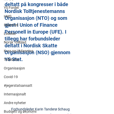
deltatt på kongresser i både 
YS Fordel
Nordisk Tolltjenestemanns 
HMS
Organisasjon (NTO) og som 
gjest i Union of Finance 
Sikkerhet
Personell in Europe (UFE). I 
Ledelse
tillegg har forbundsleder 
Norsk Tollblad
deltatt i Nordisk Skatte 
Kurs og Utdanning
Organisasjon (NSO) gjennom 
YS Stat.
Tolletaten
Organisasjon
Covid-19
#jegerstatsansatt
Internasjonalt
Andre nyheter
Forbundsleder Karin Tanderø Schaug 
Budsjett og økonomi