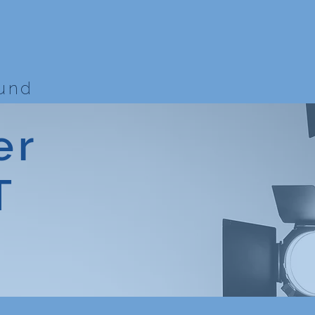
bund
er
T