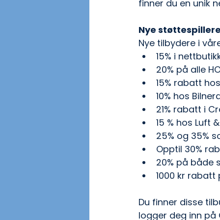
finner du en unik 
Nye støttespillere
Nye tilbydere i vår
15% i nettbutik
20% på alle H
15% rabatt hos
10% hos Bilner
21% rabatt i 
15 % hos Luft 
25% og 35% so
Opptil 30% rab
20% på både sa
1000 kr rabatt
Du finner disse til
logger deg inn på