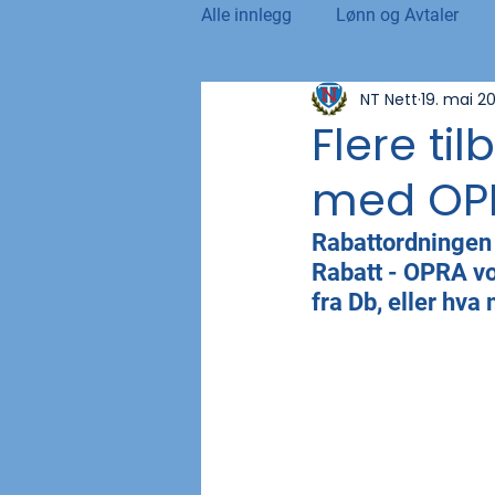
Alle innlegg
Lønn og Avtaler
NT Nett
19. mai 2
Norsk Tollblad
Kurs og Ut
Flere ti
med OP
Internasjonalt
Andre nyhet
Rabattordningen
Rabatt - OPRA
 v
NTO og UFE
Teknologi, IT 
fra Db, eller hv