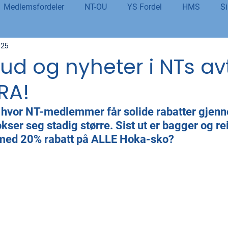
Medlemsfordeler
NT-OU
YS Fordel
HMS
Si
025
danning
Tolletaten
Organisasjon
Covid-19
#j
lbud og nyheter i NTs av
RA!
er
Budsjett og økonomi
Pensjon og seniorpolitikk
 hvor NT-medlemmer får solide rabatter gjen
okser seg stadig større. Sist ut er bagger og r
og AI
Beredskap og sikkerhet
LM25
Gjensidige
a med 20% rabatt på ALLE Hoka-sko?