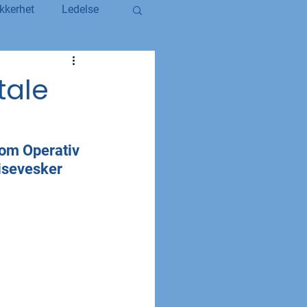
kkerhet
Ledelse
egerstatsansatt
tale
YS og YS Stat
nom 
Operativ 
eisevesker 