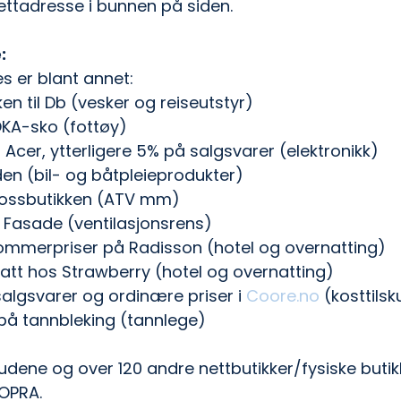
nettadresse i bunnen på siden.
:
es er blant annet:
ken til Db (vesker og reiseutstyr)
OKA-sko (fottøy)
 Acer, ytterligere 5% på salgsvarer (elektronikk)
den (bil- og båtpleieprodukter)
Crossbutikken (ATV mm)
& Fasade (ventilasjonsrens)
mmerpriser på Radisson (hotel og overnatting)
att hos Strawberry (hotel og overnatting)
lgsvarer og ordinære priser i 
Coore.no
 (kosttils
 på tannbleking (tannlege)
budene og over 120 andre nettbutikker/fysiske butik
 OPRA.