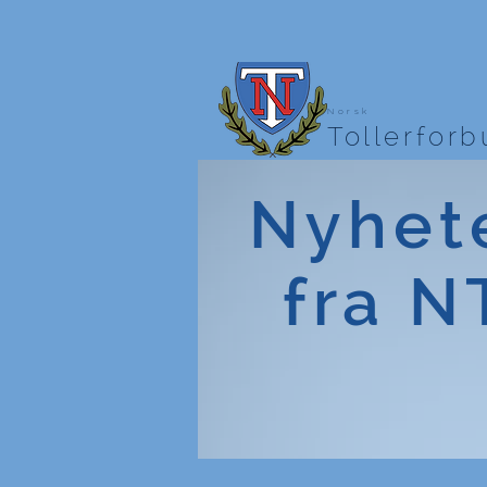
Norsk
Tollerfor
Nyhet
fra N