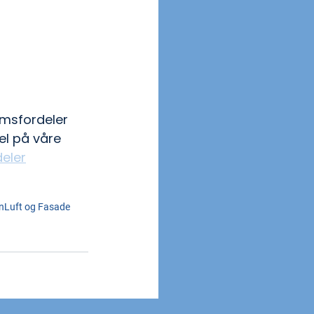
emsfordeler 
l på våre 
eler
n
Luft og Fasade