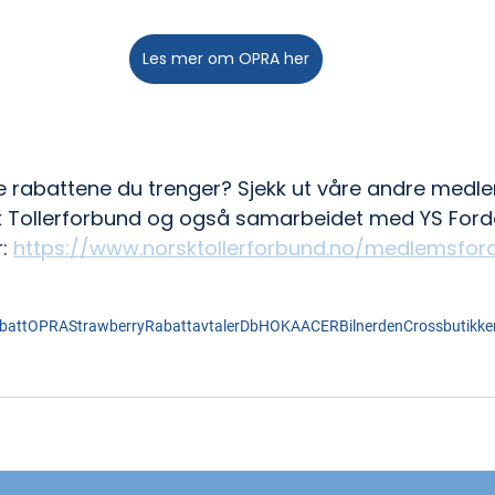
Les mer om OPRA her
de rabattene du trenger? Sjekk ut våre andre medl
 Tollerforbund og også samarbeidet med YS Forde
: 
https://www.norsktollerforbund.no/medlemsford
batt
OPRA
Strawberry
Rabattavtaler
Db
HOKA
ACER
Bilnerden
Crossbutikke